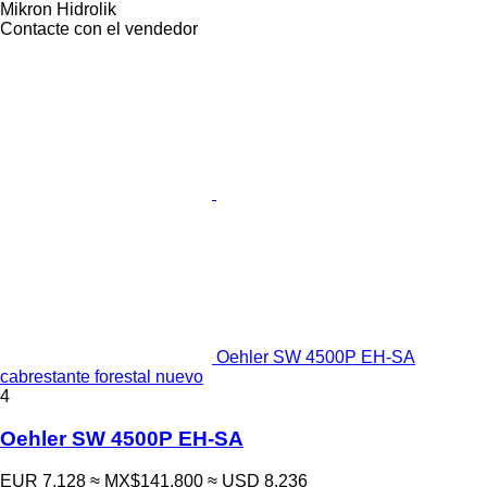
Mikron Hidrolik
Contacte con el vendedor
Oehler SW 4500P EH-SA
cabrestante forestal nuevo
4
Oehler SW 4500P EH-SA
EUR 7,128
≈ MX$141,800
≈ USD 8,236