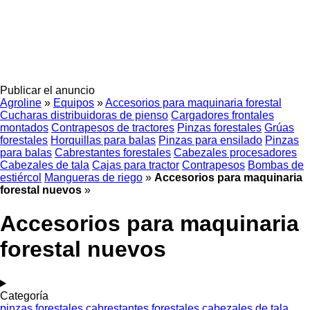
Publicar el anuncio
Agroline
»
Equipos
»
Accesorios para maquinaria forestal
Cucharas distribuidoras de pienso
Cargadores frontales
montados
Contrapesos de tractores
Pinzas forestales
Grúas
forestales
Horquillas para balas
Pinzas para ensilado
Pinzas
para balas
Cabrestantes forestales
Cabezales procesadores
Cabezales de tala
Cajas para tractor
Contrapesos
Bombas de
estiércol
Mangueras de riego
»
Accesorios para maquinaria
forestal nuevos
»
Accesorios para maquinaria
forestal nuevos
Categoría
pinzas forestales
cabrestantes forestales
cabezales de tala