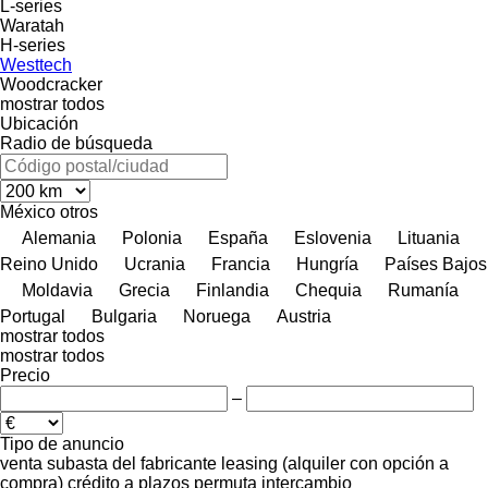
L-series
Waratah
H-series
Westtech
Woodcracker
mostrar todos
Ubicación
Radio de búsqueda
México
otros
Alemania
Polonia
España
Eslovenia
Lituania
Reino Unido
Ucrania
Francia
Hungría
Países Bajos
Moldavia
Grecia
Finlandia
Chequia
Rumanía
Portugal
Bulgaria
Noruega
Austria
mostrar todos
mostrar todos
Precio
–
Tipo de anuncio
venta
subasta
del fabricante
leasing (alquiler con opción a
compra)
crédito
a plazos
permuta
intercambio