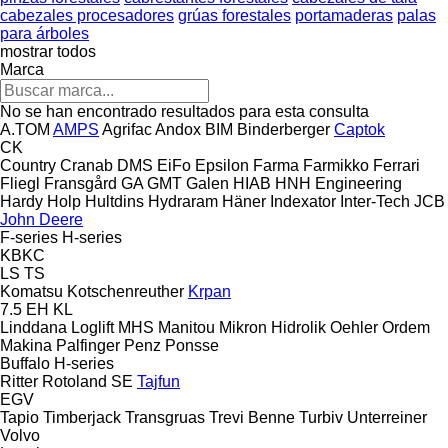
cabezales procesadores
grúas forestales
portamaderas
palas
para árboles
mostrar todos
Marca
No se han encontrado resultados para esta consulta
A.TOM
AMPS
Agrifac
Andox
BIM
Binderberger
Captok
CK
Country
Cranab
DMS
EiFo
Epsilon
Farma
Farmikko
Ferrari
Fliegl
Fransgård
GA
GMT
Galen
HIAB
HNH Engineering
Hardy
Holp
Hultdins
Hydraram
Häner
Indexator
Inter-Tech
JCB
John Deere
F-series
H-series
KBKC
LS
TS
Komatsu
Kotschenreuther
Krpan
7.5 EH
KL
Linddana
Loglift
MHS
Manitou
Mikron Hidrolik
Oehler
Ordem
Makina
Palfinger
Penz
Ponsse
Buffalo
H-series
Ritter
Rotoland
SE
Tajfun
EGV
Tapio
Timberjack
Transgruas
Trevi Benne
Turbiv
Unterreiner
Volvo