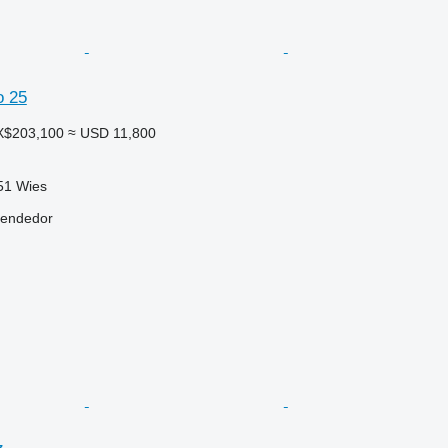
o 25
X$203,100
≈ USD 11,800
551 Wies
vendedor