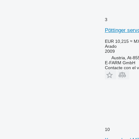
3
Pöttinger serv
EUR 10,215
≈ M
Arado
2009
Austria, At-8
E-FARM GmbH
Contacte con el 
10