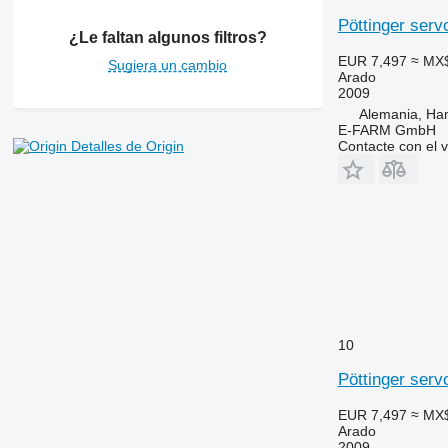
Pöttinger serv
¿Le faltan algunos filtros?
EUR 7,497
≈ MX
Sugiera un cambio
Arado
2009
Alemania, Ha
E-FARM GmbH
Contacte con el 
Detalles de Origin
10
Pöttinger serv
EUR 7,497
≈ MX
Arado
2009