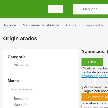
Agroline
Maquinaria de labranza
Arados
Origin arados
Origin arados
0 anuncios:
Categoría
Filtro
rastras
Clasificar
:
Fecha 
gradas rotativas
Fecha de publica
antiguo en parte 
gradas de discos
Marca
¿Vende vehículo
¡Hagalo con noso
Publicar el a
Bomet
PN
KM180
Cayron
Suscríbase para 
Kuhn
Cayros
U-series