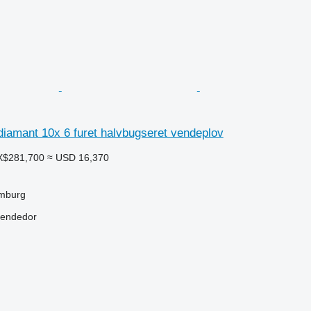
iamant 10x 6 furet halvbugseret vendeplov
X$281,700
≈ USD 16,370
mburg
vendedor