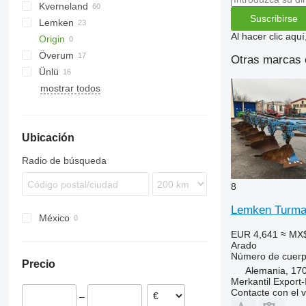
Kverneland
Teres
Z-series
Challenger
Suscribirse
Lemken
Tyrok
Manager
EG
Al hacer clic aq
Origin
Vari-Master
PB
Diamant
Överum
RS
EurOpal
5-35
Servo
Albatros
Eurostar
IBIS
PNV
Otras marcas 
Ünlü
Juwel
Kormoran
mostrar todos
Opal
Super-Albatros
VariDiamant
VariOpal
Ubicación
VarioPack
Radio de búsqueda
8
Lemken Turmal
México
EUR 4,641
≈ MX
Arado
Número de cuer
Precio
Alemania, 17
Merkantil Expor
Contacte con el 
–