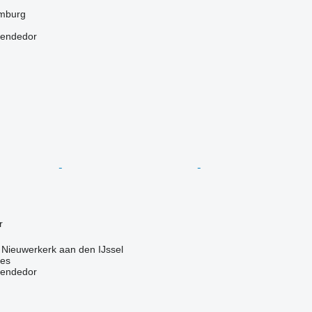
mburg
vendedor
r
 Nieuwerkerk aan den IJssel
nes
vendedor