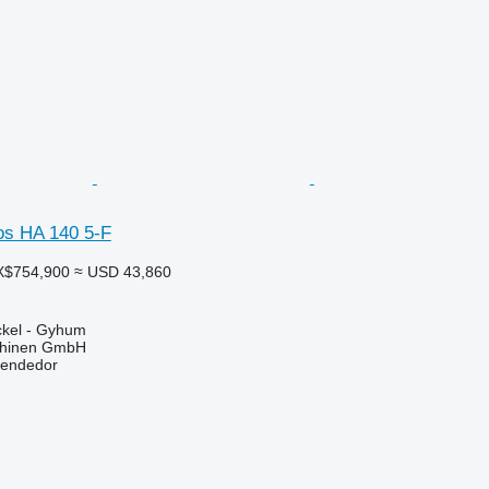
os HA 140 5-F
X$754,900
≈ USD 43,860
ckel - Gyhum
chinen GmbH
vendedor