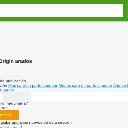
Origin arados
de publicación
ción
Más caro en parte superior
Menos caro en parte superior
Año de f
superior
s o maquinaria?
tros!
nuncio
recibir anuncios nuevos de esta sección