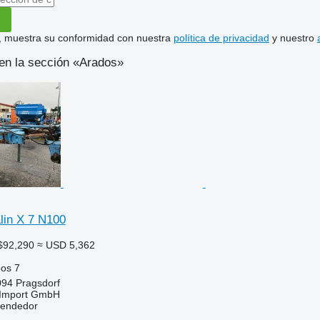
uí, muestra su conformidad con nuestra
política de privacidad
y nuestro
en la sección «Arados»
in X 7 N100
$92,290
≈ USD 5,362
pos
7
094 Pragsdorf
t-Import GmbH
vendedor