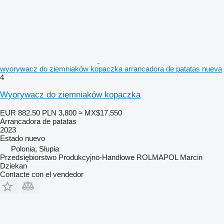
wyorywacz do ziemniaków kopaczka arrancadora de patatas nueva
4
Wyorywacz do ziemniaków kopaczka
EUR 882.50
PLN 3,800
≈ MX$17,550
Arrancadora de patatas
2023
Estado
nuevo
Polonia, Słupia
Przedsiębiorstwo Produkcyjno-Handlowe ROLMAPOL Marcin
Dziekan
Contacte con el vendedor