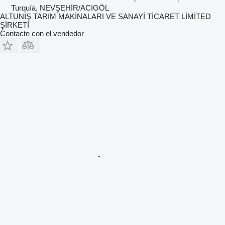
Turquía, NEVŞEHİR/ACIGÖL
ALTUNİŞ TARIM MAKİNALARI VE SANAYİ TİCARET LİMİTED
ŞİRKETİ
Contacte con el vendedor