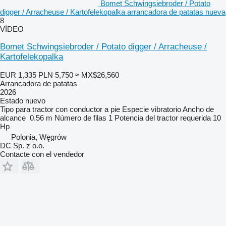
Bomet Schwingsiebroder / Potato
digger / Arracheuse / Kartofelekopalka arrancadora de patatas nueva
8
VÍDEO
Bomet Schwingsiebroder / Potato digger / Arracheuse /
Kartofelekopalka
EUR 1,335
PLN 5,750
≈ MX$26,560
Arrancadora de patatas
2026
Estado
nuevo
Tipo
para tractor con conductor a pie
Especie
vibratorio
Ancho de
alcance
0.56 m
Número de filas
1
Potencia del tractor requerida
10
Hp
Polonia, Węgrów
DC Sp. z o.o.
Contacte con el vendedor