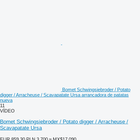
Bomet Schwingsiebroder / Potato
digger / Arracheuse / Scavapatate Ursa arrancadora de patatas
nueva
11
VÍDEO
Bomet Schwingsiebroder / Potato digger / Arracheuse /
Scavapatate Ursa
EUR 859.30
PLN 3,700
≈ MX$17,090