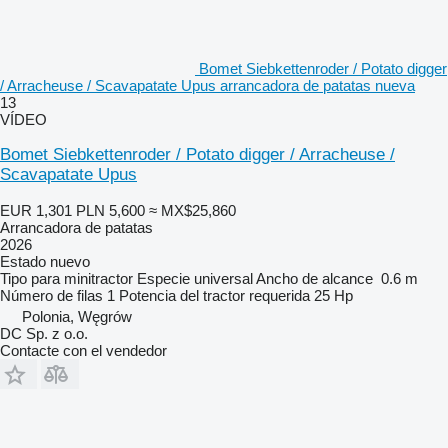
Bomet Siebkettenroder / Potato digger
/ Arracheuse / Scavapatate Upus arrancadora de patatas nueva
13
VÍDEO
Bomet Siebkettenroder / Potato digger / Arracheuse /
Scavapatate Upus
EUR 1,301
PLN 5,600
≈ MX$25,860
Arrancadora de patatas
2026
Estado
nuevo
Tipo
para minitractor
Especie
universal
Ancho de alcance
0.6 m
Número de filas
1
Potencia del tractor requerida
25 Hp
Polonia, Węgrów
DC Sp. z o.o.
Contacte con el vendedor