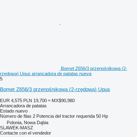
Bomet Z656/3 przenośnikowa (2-
rzędowa) Upus arrancadora de patatas nueva
5
Bomet Z656/3 przenośnikowa (2-rzędowa) Upus
EUR 4,575
PLN 19,700
≈ MX$90,980
Arrancadora de patatas
Estado
nuevo
Número de filas
2
Potencia del tractor requerida
50 Hp
Polonia, Nowa Dąbia
SLAWEK-MASZ
Contacte con el vendedor