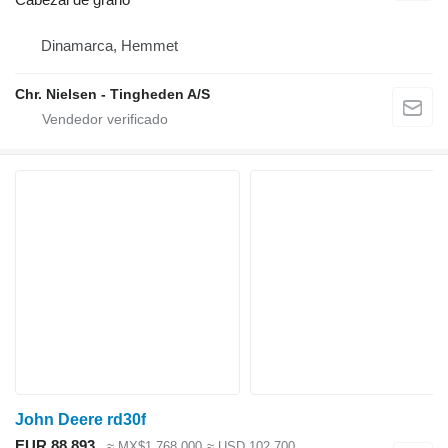
Dinamarca, Hemmet
Chr. Nielsen - Tingheden A/S
John Deere rd30f
EUR 88,893
≈ MX$1,768,000
≈ USD 102,700