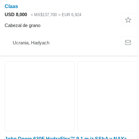
Claas
USD 8,000
≈ MX$137,700
≈ EUR 6,924
Cabezal de grano
Ucrania, Hadyach
John Deere 630F HydraFlex™ 9,1 m iz SShA v NAYaVNOSTI!