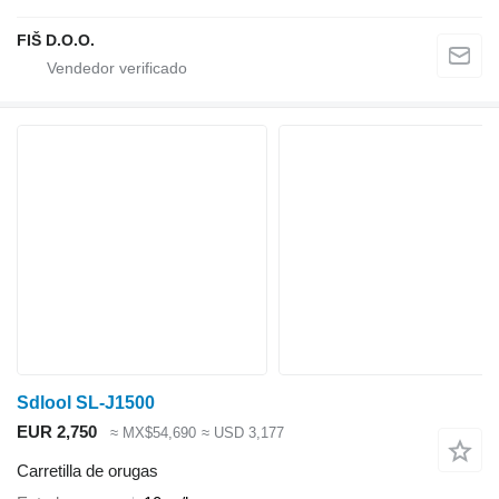
FIŠ D.O.O.
Sdlool SL-J1500
EUR 2,750
≈ MX$54,690
≈ USD 3,177
Carretilla de orugas