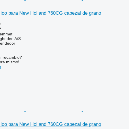
ulico para New Holland 760CG cabezal de grano
r
o
Hemmet
ingheden A/S
vendedor
n recambio?
ora mismo!
o
ulico para New Holland 760CG cabezal de grano