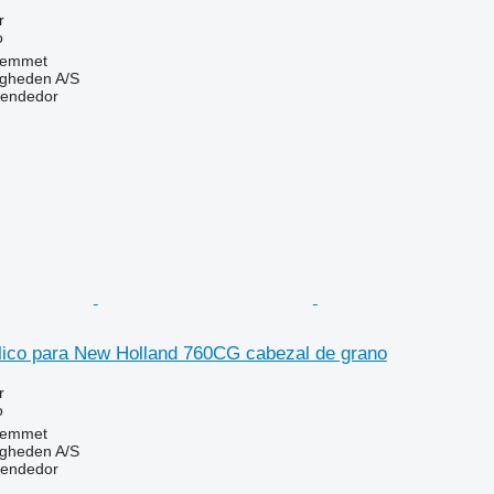
r
o
Hemmet
ingheden A/S
vendedor
ulico para New Holland 760CG cabezal de grano
r
o
Hemmet
ingheden A/S
vendedor