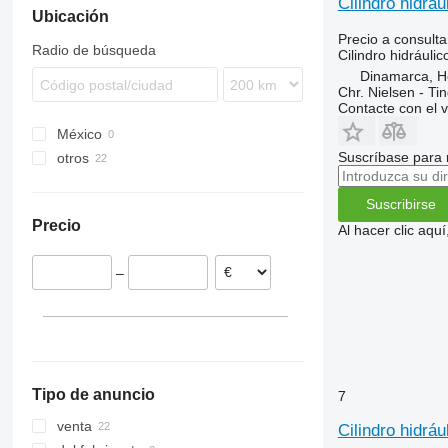
Cilindro hidrá
Ubicación
Precio a consulta
Radio de búsqueda
Cilindro hidráulic
Dinamarca, 
Chr. Nielsen - T
Contacte con el 
México
Suscríbase para 
otros
Dinamarca
Suscribirse
Precio
Al hacer clic aq
–
Tipo de anuncio
7
venta
Cilindro hidrá