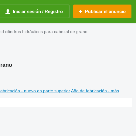
Iniciar sesión / Registro
Publicar el anuncio
d cilindros hidráulicos para cabezal de grano
grano
abricación - nuevo en parte superior
Año de fabricación - más