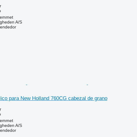
r
o
Hemmet
ingheden A/S
vendedor
ulico para New Holland 760CG cabezal de grano
r
o
Hemmet
ingheden A/S
vendedor