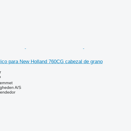
ulico para New Holland 760CG cabezal de grano
r
o
Hemmet
ingheden A/S
vendedor