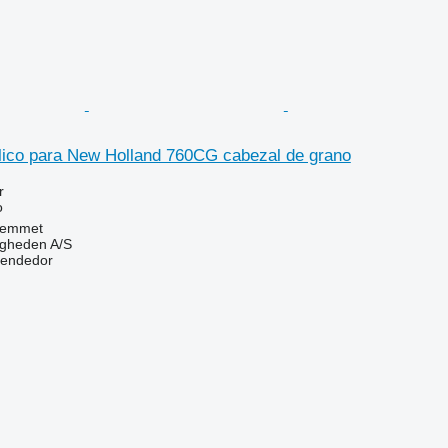
ulico para New Holland 760CG cabezal de grano
r
o
Hemmet
ingheden A/S
vendedor