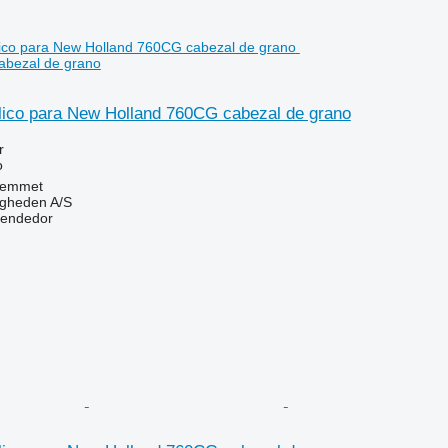
abezal de grano
ulico para New Holland 760CG cabezal de grano
r
o
Hemmet
ingheden A/S
vendedor