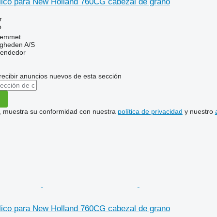
ulico para New Holland 760CG cabezal de grano
r
o
Hemmet
ingheden A/S
vendedor
recibir anuncios nuevos de esta sección
uí, muestra su conformidad con nuestra
política de privacidad
y nuestro
ulico para New Holland 760CG cabezal de grano