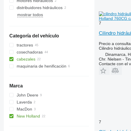
motores hidráulicos
distribuidores hidráulicos
mostrar todos
Holland 760CG c
7
Cilindro hidrá
Categoría del vehículo
Precio a consulta
tractores
Cilindro hidráulic
cosechadoras
tractores de ruedas
Dinamarca, 
Chr. Nielsen - T
cabezales
cosechadoras de cereales
Contacte con el 
maquinaria de henificación
cabezales de grano
Marca
John Deere
Laverda
620R
MacDon
622R
New Holland
7