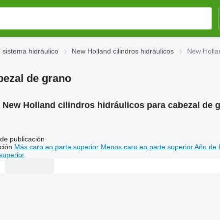
 sistema hidráulico
New Holland cilindros hidráulicos
New Hollan
bezal de grano
:
New Holland cilindros hidráulicos para cabezal de 
de publicación
ción
Más caro en parte superior
Menos caro en parte superior
Año de f
superior