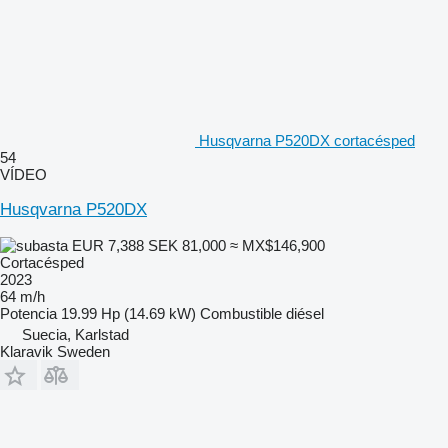
Husqvarna P520DX cortacésped
54
VÍDEO
Husqvarna P520DX
EUR 7,388
SEK 81,000
≈ MX$146,900
Cortacésped
2023
64 m/h
Potencia
19.99 Hp (14.69 kW)
Combustible
diésel
Suecia, Karlstad
Klaravik Sweden