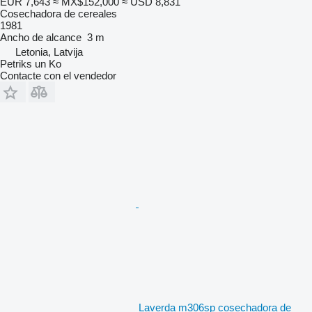
EUR 7,643
≈ MX$152,000
≈ USD 8,831
Cosechadora de cereales
1981
Ancho de alcance
3 m
Letonia, Latvija
Petriks un Ko
Contacte con el vendedor
Laverda m306sp cosechadora de