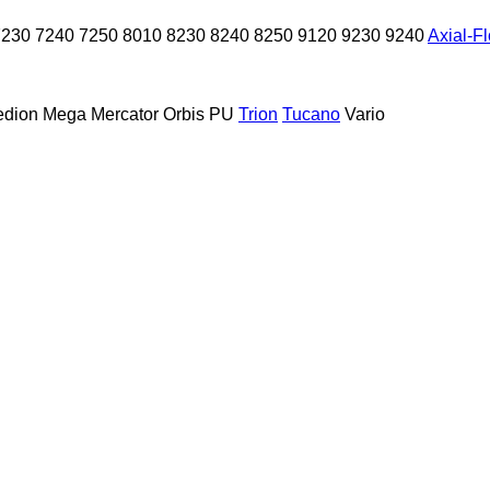
7230
7240
7250
8010
8230
8240
8250
9120
9230
9240
Axial-F
dion
Mega
Mercator
Orbis
PU
Trion
Tucano
Vario