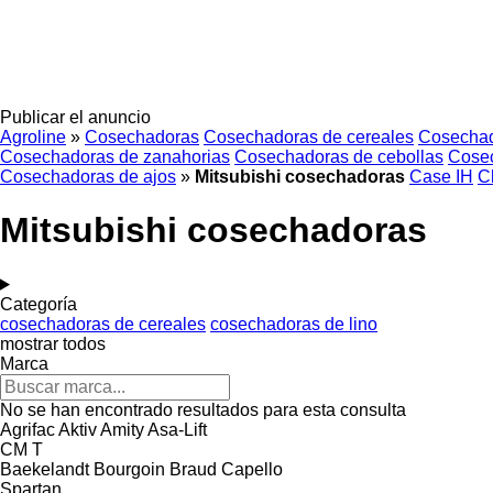
Publicar el anuncio
Agroline
»
Cosechadoras
Cosechadoras de cereales
Cosechad
Cosechadoras de zanahorias
Cosechadoras de cebollas
Cose
Cosechadoras de ajos
»
Mitsubishi cosechadoras
Case IH
C
Mitsubishi cosechadoras
Categoría
cosechadoras de cereales
cosechadoras de lino
mostrar todos
Marca
No se han encontrado resultados para esta consulta
Agrifac
Aktiv
Amity
Asa-Lift
CM
T
Baekelandt
Bourgoin
Braud
Capello
Spartan