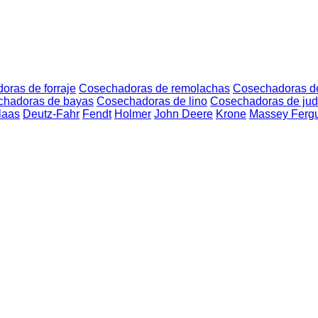
oras de forraje
Cosechadoras de remolachas
Cosechadoras d
chadoras de bayas
Cosechadoras de lino
Cosechadoras de jud
laas
Deutz-Fahr
Fendt
Holmer
John Deere
Krone
Massey Ferg