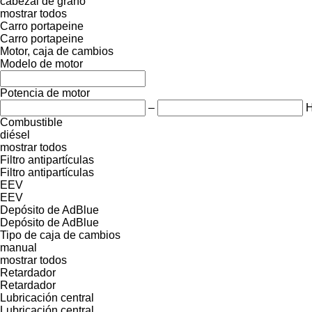
cabezal de grano
mostrar todos
Carro portapeine
Carro portapeine
Motor, caja de cambios
Modelo de motor
Potencia de motor
–
Combustible
diésel
mostrar todos
Filtro antipartículas
Filtro antipartículas
EEV
EEV
Depósito de AdBlue
Depósito de AdBlue
Tipo de caja de cambios
manual
mostrar todos
Retardador
Retardador
Lubricación central
Lubricación central