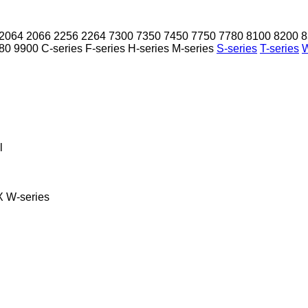
2064
2066
2256
2264
7300
7350
7450
7750
7780
8100
8200
8
80
9900
C-series
F-series
H-series
M-series
S-series
T-series
W
l
X
W-series