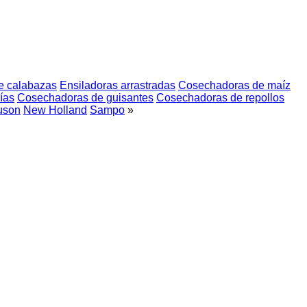
e calabazas
Ensiladoras arrastradas
Cosechadoras de maíz
ías
Cosechadoras de guisantes
Cosechadoras de repollos
uson
New Holland
Sampo
»