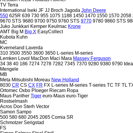
TV
Terra
International
Iseki
JF
JJ Broch
Jagoda
John Deere
550
625R
639
730
955
1075
1188
1450
1470
1550
1570
2058
9670 STS
9680
9700
9750
9760 STS
9770
9780
9860 STS
98
Juko
Junkkari
Kemper
Keulmac
Krone
AMT
Big M
Big X
EasyCollect
Kubota
Kuhn
MC
Kverneland
Laverda
310
3500
3550
3600
3650
L-series
M-series
Lemken
Lovol
MacDon
Maci
Mara
Massey Ferguson
34
38
40
186
7274
7278
7282
7345
7370
9280
9380
9790
Idea
Mengele
MB
Meta
Mitsubishi
Moreau
New Holland
8030
CR
CS
CX
FR
FX
L-series
M-series
T-series
TC
TF
TL
T
Ortomec
Oxbo
Ploeger
Riecam
Ropa
Maus
Panther
Tiger
euro-Maus
euro-Tiger
Rostselmash
Acros
Don
Sterh
Vector
Samon
Sampo
500
580
680
2045
2065
Comia
SR
Schmotzer
Serigstad
FS