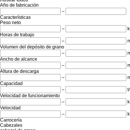
Año de fabricación
–
Características
Peso neto
–
k
Horas de trabajo
–
m
Volumen del depósito de grano
–
m
Ancho de alcance
–
Altura de descarga
–
Capacidad
–
t
Velocidad de funcionamiento
–
k
Velocidad
–
k
Carrocería
Cabezales