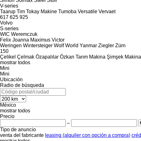
Simon
Solmax Steel
Stoll
V-series
Taarup
Tim
Tokay Makine
Tumoba
Versatile
Vervaet
617
625
925
Volvo
S-series
WIC
Weremczuk
Felix
Joanna
Maximus
Victor
Weringen
Wintersteiger
Wolf
World
Yanmar
Ziegler
Zürn
150
Çelikel
Çelmak
Özapalılar
Özkan Tarım Makina
Şimşek Makina
mostrar todos
Mini
Mini
Ubicación
Radio de búsqueda
México
mostrar todos
Precio
–
Tipo de anuncio
venta
del fabricante
leasing (alquiler con opción a compra)
créd
mostrar todos