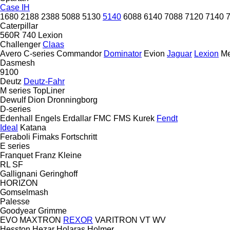
Case IH
1680
2188
2388
5088
5130
5140
6088
6140
7088
7120
7140
Caterpillar
560R
740
Lexion
Challenger
Claas
Avero
C-series
Commandor
Dominator
Evion
Jaguar
Lexion
Me
Dasmesh
9100
Deutz
Deutz-Fahr
M series
TopLiner
Dewulf
Dion
Dronningborg
D-series
Edenhall
Engels
Erdallar
FMC
FMS Kurek
Fendt
Ideal
Katana
Feraboli
Fimaks
Fortschritt
E series
Franquet
Franz Kleine
RL
SF
Gallignani
Geringhoff
HORIZON
Gomselmash
Palesse
Goodyear
Grimme
EVO
MAXTRON
REXOR
VARITRON
VT
WV
Hesston
Hezar
Holaras
Holmer