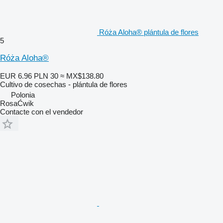
Róża Aloha® plántula de flores
5
Róża Aloha®
EUR 6.96
PLN 30
≈ MX$138.80
Cultivo de cosechas - plántula de flores
Polonia
RosaĆwik
Contacte con el vendedor