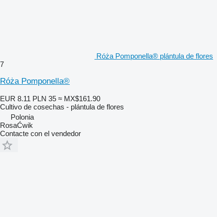
Róża Pomponella® plántula de flores
7
Róża Pomponella®
EUR 8.11
PLN 35
≈ MX$161.90
Cultivo de cosechas - plántula de flores
Polonia
RosaĆwik
Contacte con el vendedor