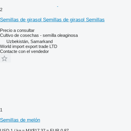
2
Semillas de girasol Semillas de girasol Semillas
Precio a consultar
Cultivo de cosechas - semilla oleaginosa
Uzbekistán, Samarkand
World import export trade LTD
Contacte con el vendedor
1
Semillas de melón
USD 1 / kg
≈ MX$17.37
≈ EUR 0.87