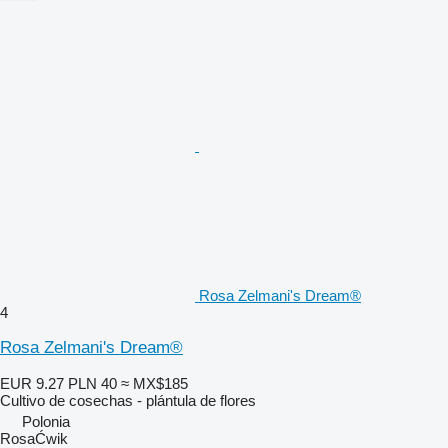
Rosa Zelmani's Dream®
4
Rosa Zelmani's Dream®
EUR 9.27
PLN 40
≈ MX$185
Cultivo de cosechas - plántula de flores
Polonia
RosaĆwik