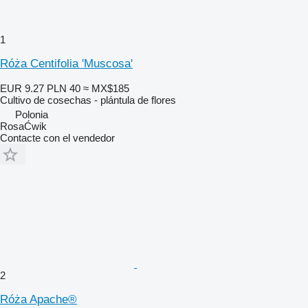
1
Róża Centifolia 'Muscosa'
EUR 9.27
PLN 40
≈ MX$185
Cultivo de cosechas - plántula de flores
Polonia
RosaĆwik
Contacte con el vendedor
2
Róża Apache®