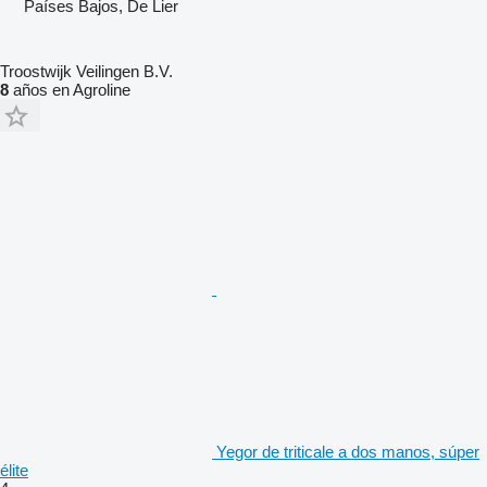
Países Bajos, De Lier
Troostwijk Veilingen B.V.
8
años en Agroline
Yegor de triticale a dos manos, súper
élite