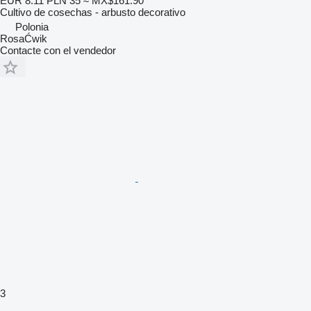
EUR 8.11
PLN 35
≈ MX$161.90
Cultivo de cosechas - arbusto decorativo
Polonia
RosaĆwik
Contacte con el vendedor
3