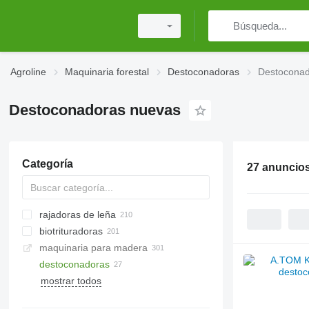
Agroline
Maquinaria forestal
Destoconadoras
Destoconad
Destoconadoras nuevas
Categoría
27 anuncio
rajadoras de leña
biotrituradoras
maquinaria para madera
destoconadoras
motosierras gasolinas
mostrar todos
motosierras de batería