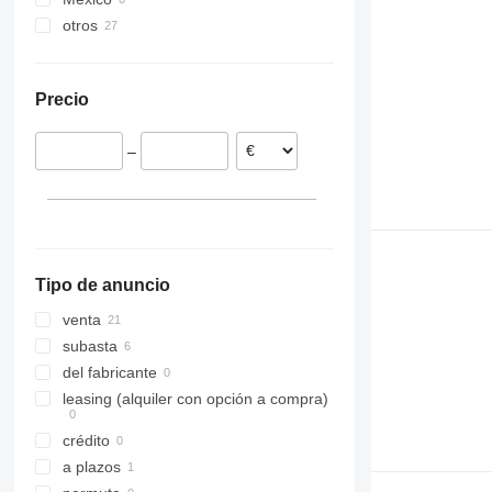
otros
Ucrania
Alemania
Precio
España
Moldavia
–
Francia
Eslovenia
Polonia
Tipo de anuncio
venta
subasta
del fabricante
leasing (alquiler con opción a compra)
crédito
a plazos