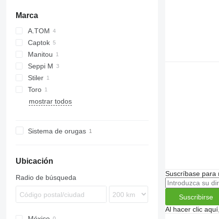
Marca
A.TOM
Captok
Manitou
CK
Seppi M
Stiler
FC
Toro
Kastor
mostrar todos
Sistema de orugas
Ubicación
Suscríbase para 
Radio de búsqueda
Suscribirse
Al hacer clic aq
México