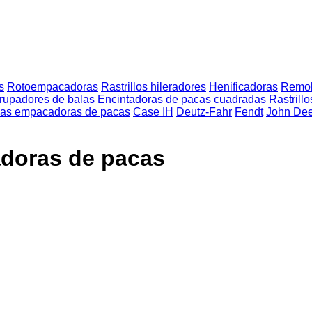
s
Rotoempacadoras
Rastrillos hileradores
Henificadoras
Remol
rupadores de balas
Encintadoras de pacas cuadradas
Rastrill
as empacadoras de pacas
Case IH
Deutz-Fahr
Fendt
John De
doras de pacas