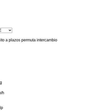
ito
a plazos
permuta
intercambio
g
/h
Hp