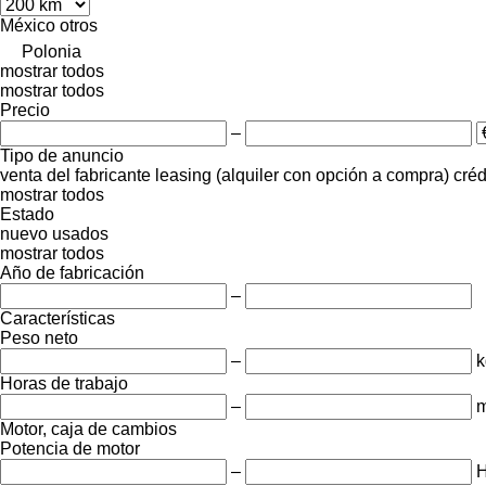
México
otros
Polonia
mostrar todos
mostrar todos
Precio
–
Tipo de anuncio
venta
del fabricante
leasing (alquiler con opción a compra)
créd
mostrar todos
Estado
nuevo
usados
mostrar todos
Año de fabricación
–
Características
Peso neto
–
k
Horas de trabajo
–
m
Motor, caja de cambios
Potencia de motor
–