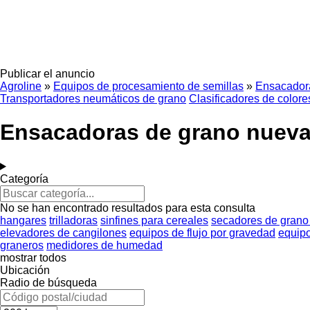
Publicar el anuncio
Agroline
»
Equipos de procesamiento de semillas
»
Ensacador
Transportadores neumáticos de grano
Clasificadores de colore
Ensacadoras de grano nuev
Categoría
No se han encontrado resultados para esta consulta
hangares
trilladoras
sinfines para cereales
secadores de grano
elevadores de cangilones
equipos de flujo por gravedad
equipo
graneros
medidores de humedad
mostrar todos
Ubicación
Radio de búsqueda