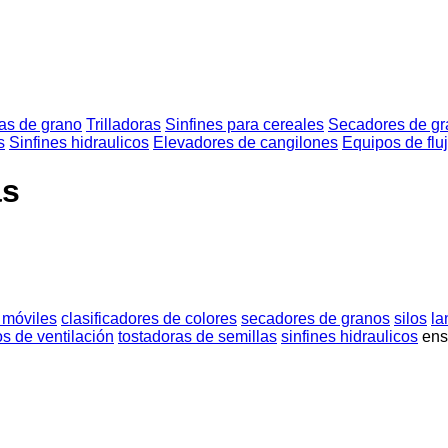
as de grano
Trilladoras
Sinfines para cereales
Secadores de gr
s
Sinfines hidraulicos
Elevadores de cangilones
Equipos de flu
as
 móviles
clasificadores de colores
secadores de granos
silos
la
s de ventilación
tostadoras de semillas
sinfines hidraulicos
ens