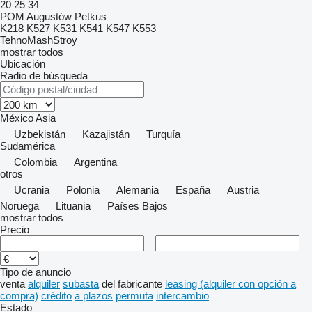
20
25
34
POM Augustów
Petkus
K218
K527
K531
K541
K547
K553
TehnoMashStroy
mostrar todos
Ubicación
Radio de búsqueda
México
Asia
Uzbekistán
Kazajistán
Turquía
Sudamérica
Colombia
Argentina
otros
Ucrania
Polonia
Alemania
España
Austria
Noruega
Lituania
Países Bajos
mostrar todos
Precio
–
Tipo de anuncio
venta
alquiler
subasta
del fabricante
leasing (alquiler con opción a
compra)
crédito
a plazos
permuta
intercambio
Estado