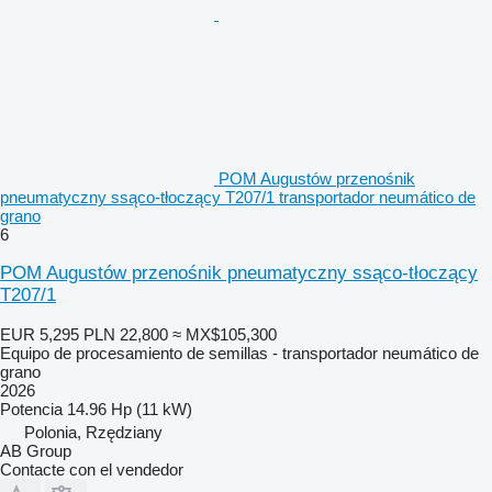
POM Augustów przenośnik
pneumatyczny ssąco-tłoczący T207/1 transportador neumático de
grano
6
POM Augustów przenośnik pneumatyczny ssąco-tłoczący
T207/1
EUR 5,295
PLN 22,800
≈ MX$105,300
Equipo de procesamiento de semillas - transportador neumático de
grano
2026
Potencia
14.96 Hp (11 kW)
Polonia, Rzędziany
AB Group
Contacte con el vendedor