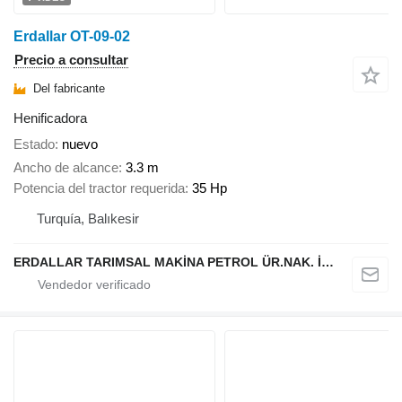
Erdallar OT-09-02
Precio a consultar
Del fabricante
Henificadora
Estado
nuevo
Ancho de alcance
3.3 m
Potencia del tractor requerida
35 Hp
Turquía, Balıkesir
ERDALLAR TARIMSAL MAKİNA PETROL ÜR.NAK. İNŞ. HAYV. SAN. VE TİC. LTD ŞTİ