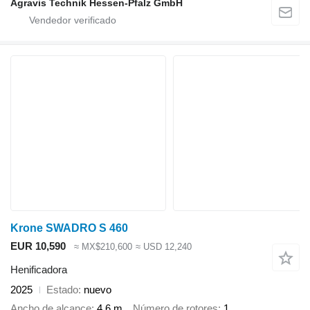
Agravis Technik Hessen-Pfalz GmbH
Krone SWADRO S 460
EUR 10,590
≈ MX$210,600
≈ USD 12,240
Henificadora
2025
Estado
nuevo
Ancho de alcance
4.6 m
Número de rotores
1