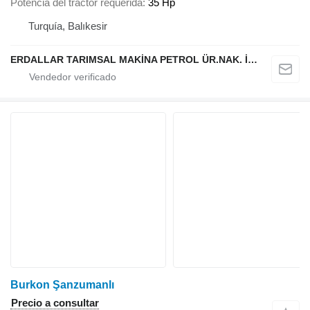
Potencia del tractor requerida
35 Hp
Turquía, Balıkesir
ERDALLAR TARIMSAL MAKİNA PETROL ÜR.NAK. İNŞ. HAYV. SAN. VE TİC. LTD ŞTİ
Burkon Şanzumanlı
Precio a consultar