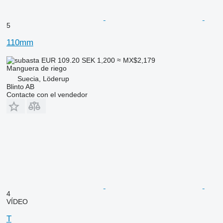
5
110mm
EUR 109.20
SEK 1,200
≈ MX$2,179
Manguera de riego
Suecia, Löderup
Blinto AB
Contacte con el vendedor
4
VÍDEO
T