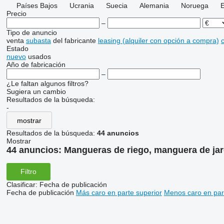
Países Bajos
Ucrania
Suecia
Alemania
Noruega
Precio
–
Tipo de anuncio
venta
subasta
del fabricante
leasing (alquiler con opción a compra)
c
Estado
nuevo
usados
Año de fabricación
–
¿Le faltan algunos filtros?
Sugiera un cambio
Resultados de la búsqueda:
-
mostrar
Resultados de la búsqueda:
44 anuncios
Mostrar
44 anuncios:
Mangueras de riego, manguera de jar
Filtro
Clasificar
:
Fecha de publicación
Fecha de publicación
Más caro en parte superior
Menos caro en par