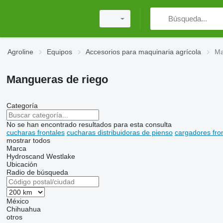
Agroline
Equipos
Accesorios para maquinaria agrícola
Ma
Mangueras de riego
Categoría
No se han encontrado resultados para esta consulta
cucharas frontales
cucharas distribuidoras de pienso
cargadores fro
mostrar todos
Marca
Hydroscand
Westlake
Ubicación
Radio de búsqueda
México
Chihuahua
otros