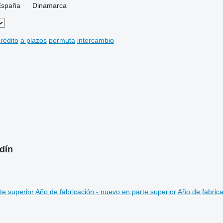
España
Dinamarca
rédito
a plazos
permuta
intercambio
dín
te superior
Año de fabricación - nuevo en parte superior
Año de fabrica