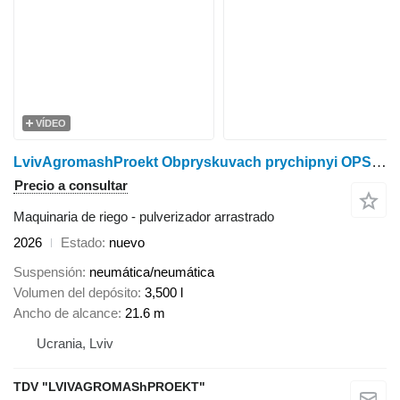
VÍDEO
LvivAgromashProekt Obpryskuvach prychipnyi OPSh-3524/3521 ASU+GPS PLUS
Precio a consultar
Maquinaria de riego - pulverizador arrastrado
2026
Estado
nuevo
Suspensión
neumática/neumática
Volumen del depósito
3,500 l
Ancho de alcance
21.6 m
Ucrania, Lviv
TDV "LVIVAGROMAShPROEKT"