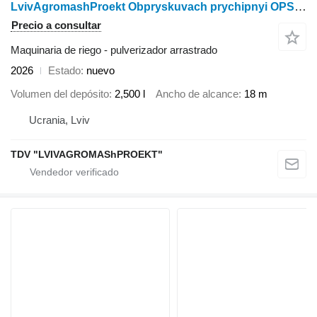
LvivAgromashProekt Obpryskuvach prychipnyi OPSh-2,4-21,6 ASU
Precio a consultar
Maquinaria de riego - pulverizador arrastrado
2026
Estado
nuevo
Volumen del depósito
2,500 l
Ancho de alcance
18 m
Ucrania, Lviv
TDV "LVIVAGROMAShPROEKT"