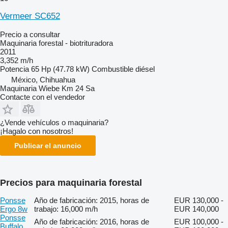
Vermeer SC652
Precio a consultar
Maquinaria forestal - biotrituradora
2011
3,352 m/h
Potencia
65 Hp (47.78 kW)
Combustible
diésel
México, Chihuahua
Maquinaria Wiebe Km 24 Sa
Contacte con el vendedor
¿Vende vehículos o maquinaria?
¡Hagalo con nosotros!
Publicar el anuncio
Precios para maquinaria forestal
Ponsse
Año de fabricación: 2015, horas de
EUR 130,000 -
Ergo 8w
trabajo: 16,000 m/h
EUR 140,000
Ponsse
Año de fabricación: 2016, horas de
EUR 100,000 -
Buffalo