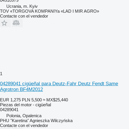
04910979
Ucrania, m. Kyiv
TOV «TORGOVA KOMPANIYa «LAD I MIR AGRO»
Contacte con el vendedor
1
04289041 cigüeñal para Deutz-Fahr Deutz Fendt Same
Agrotron BF4M2012
EUR 1,275
PLN 5,500
≈ MX$25,440
Piezas del motor - cigüeñal
04289041
Polonia, Opalenica
PHU "Karetina" Agnieszka Wilczyńska
Contacte con el vendedor