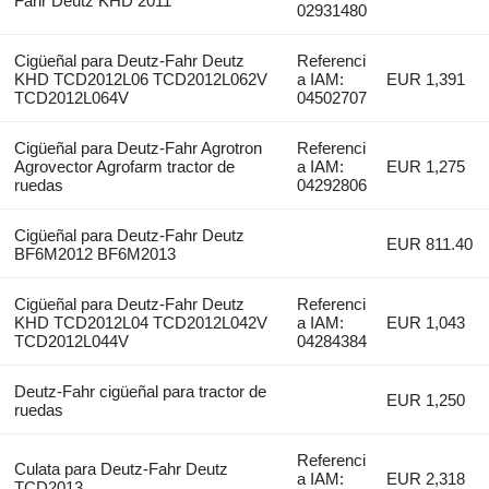
Fahr Deutz KHD 2011
02931480
Cigüeñal para Deutz-Fahr Deutz
Referenci
KHD TCD2012L06 TCD2012L062V
a IAM:
EUR 1,391
TCD2012L064V
04502707
Cigüeñal para Deutz-Fahr Agrotron
Referenci
Agrovector Agrofarm tractor de
a IAM:
EUR 1,275
ruedas
04292806
Cigüeñal para Deutz-Fahr Deutz
EUR 811.40
BF6M2012 BF6M2013
Cigüeñal para Deutz-Fahr Deutz
Referenci
KHD TCD2012L04 TCD2012L042V
a IAM:
EUR 1,043
TCD2012L044V
04284384
Deutz-Fahr cigüeñal para tractor de
EUR 1,250
ruedas
Referenci
Culata para Deutz-Fahr Deutz
a IAM:
EUR 2,318
TCD2013