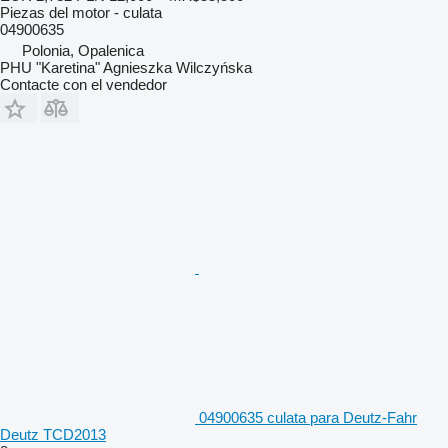
Piezas del motor - culata
04900635
Polonia, Opalenica
PHU "Karetina" Agnieszka Wilczyńska
Contacte con el vendedor
04900635 culata para Deutz-Fahr
Deutz TCD2013