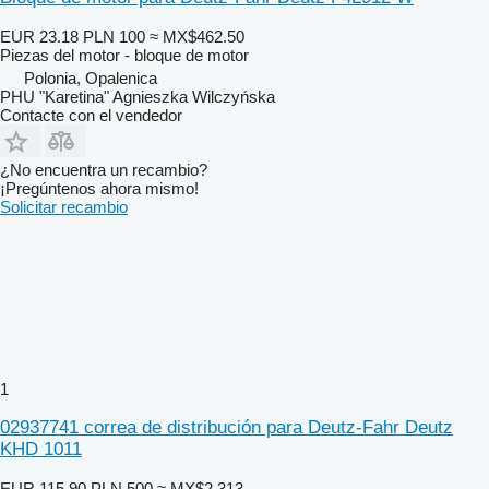
EUR 23.18
PLN 100
≈ MX$462.50
Piezas del motor - bloque de motor
Polonia, Opalenica
PHU "Karetina" Agnieszka Wilczyńska
Contacte con el vendedor
¿No encuentra un recambio?
¡Pregúntenos ahora mismo!
Solicitar recambio
1
02937741 correa de distribución para Deutz-Fahr Deutz
KHD 1011
EUR 115.90
PLN 500
≈ MX$2,313