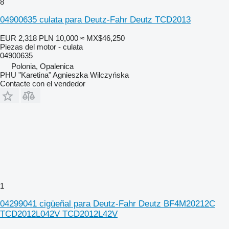
8
04900635 culata para Deutz-Fahr Deutz TCD2013
EUR 2,318
PLN 10,000
≈ MX$46,250
Piezas del motor - culata
04900635
Polonia, Opalenica
PHU "Karetina" Agnieszka Wilczyńska
Contacte con el vendedor
1
04299041 cigüeñal para Deutz-Fahr Deutz BF4M20212C
TCD2012L042V TCD2012L42V