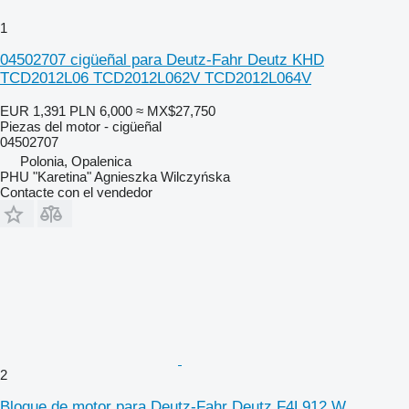
1
04502707 cigüeñal para Deutz-Fahr Deutz KHD
TCD2012L06 TCD2012L062V TCD2012L064V
EUR 1,391
PLN 6,000
≈ MX$27,750
Piezas del motor - cigüeñal
04502707
Polonia, Opalenica
PHU "Karetina" Agnieszka Wilczyńska
Contacte con el vendedor
2
Bloque de motor para Deutz-Fahr Deutz F4L912 W