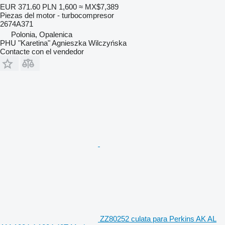
EUR 371.60
PLN 1,600
≈ MX$7,389
Piezas del motor - turbocompresor
2674A371
Polonia, Opalenica
PHU "Karetina" Agnieszka Wilczyńska
Contacte con el vendedor
ZZ80252 culata para Perkins AK AL