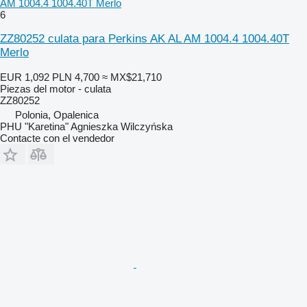
AM 1004.4 1004.40T Merlo
6
ZZ80252 culata para Perkins AK AL AM 1004.4 1004.40T
Merlo
EUR 1,092
PLN 4,700
≈ MX$21,710
Piezas del motor - culata
ZZ80252
Polonia, Opalenica
PHU "Karetina" Agnieszka Wilczyńska
Contacte con el vendedor