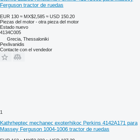
Ferguson tractor de ruedas
EUR 130
≈ MX$2,585
≈ USD 150.20
Piezas del motor - otra pieza del motor
Estado
nuevo
4134C005
Grecia, Thessaloniki
Pexlivanidis
Contacte con el vendedor
1
Kathrhepteς mechaneς exoterhikoς Perkins 4142A171 para
Massey Ferguson 1004-1006 tractor de ruedas