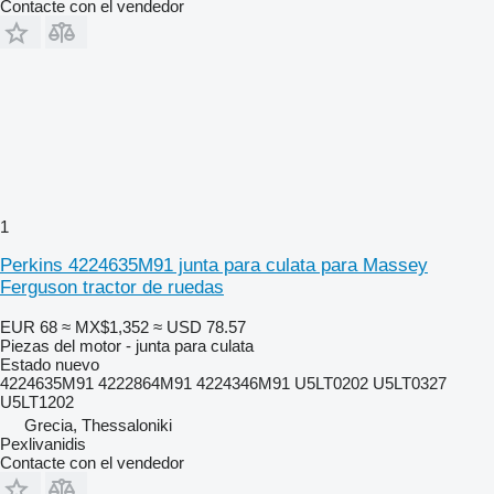
Contacte con el vendedor
1
Perkins 4224635M91 junta para culata para Massey
Ferguson tractor de ruedas
EUR 68
≈ MX$1,352
≈ USD 78.57
Piezas del motor - junta para culata
Estado
nuevo
4224635M91 4222864M91 4224346M91 U5LT0202 U5LT0327
U5LT1202
Grecia, Thessaloniki
Pexlivanidis
Contacte con el vendedor