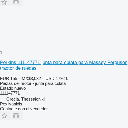
1
Perkins 111147771 junta para culata para Massey Ferguson
tractor de ruedas
EUR 155
≈ MX$3,082
≈ USD 179.10
Piezas del motor - junta para culata
Estado
nuevo
111147771
Grecia, Thessaloniki
Pexlivanidis
Contacte con el vendedor