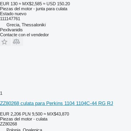
EUR 130
≈ MX$2,585
≈ USD 150.20
Piezas del motor - junta para culata
Estado
nuevo
111147761
Grecia, Thessaloniki
Pexlivanidis
Contacte con el vendedor
1
ZZ80268 culata para Perkins 1104 1104C-44 RG RJ
EUR 2,206
PLN 9,500
≈ MX$43,870
Piezas del motor - culata
ZZ80268
Polonia, Opalenica