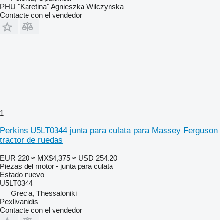
PHU "Karetina" Agnieszka Wilczyńska
Contacte con el vendedor
1
Perkins U5LT0344 junta para culata para Massey Ferguson
tractor de ruedas
EUR 220
≈ MX$4,375
≈ USD 254.20
Piezas del motor - junta para culata
Estado
nuevo
U5LT0344
Grecia, Thessaloniki
Pexlivanidis
Contacte con el vendedor