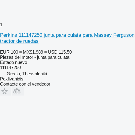
1
Perkins 111147250 junta para culata para Massey Ferguson
tractor de ruedas
EUR 100
≈ MX$1,989
≈ USD 115.50
Piezas del motor - junta para culata
Estado
nuevo
111147250
Grecia, Thessaloniki
Pexlivanidis
Contacte con el vendedor