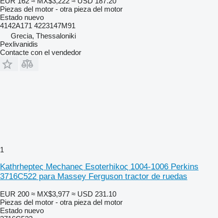
EUR 162
≈ MX$3,222
≈ USD 187.20
Piezas del motor - otra pieza del motor
Estado
nuevo
4142A171 4223147M91
Grecia, Thessaloniki
Pexlivanidis
Contacte con el vendedor
1
Kathrhepteς Mechaneς Esoterhikoς 1004-1006 Perkins
3716C522 para Massey Ferguson tractor de ruedas
EUR 200
≈ MX$3,977
≈ USD 231.10
Piezas del motor - otra pieza del motor
Estado
nuevo