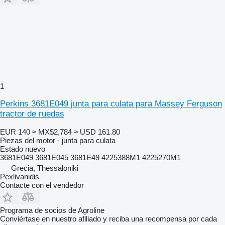
1
Perkins 3681E049 junta para culata para Massey Ferguson
tractor de ruedas
EUR 140
≈ MX$2,784
≈ USD 161.80
Piezas del motor - junta para culata
Estado
nuevo
3681E049 3681E045 3681E49 4225388M1 4225270M1
Grecia, Thessaloniki
Pexlivanidis
Contacte con el vendedor
Programa de socios de Agroline
Conviértase en nuestro afiliado y reciba una recompensa por cada