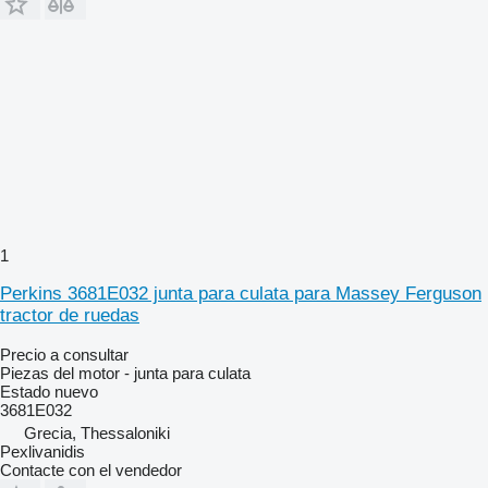
1
Perkins 3681E032 junta para culata para Massey Ferguson
tractor de ruedas
Precio a consultar
Piezas del motor - junta para culata
Estado
nuevo
3681E032
Grecia, Thessaloniki
Pexlivanidis
Contacte con el vendedor