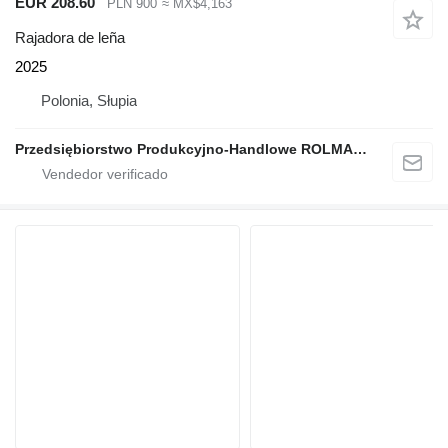
EUR 208.60
PLN 900
≈ MX$4,163
Rajadora de leña
2025
Polonia, Słupia
Przedsiębiorstwo Produkcyjno-Handlowe ROLMAPOL Marcin Dziekan