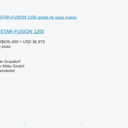
OSTAR-FUSION 1200
X$636,400
≈ USD 36,970
e púas
le-Grasdorf
ik Mitte GmbH
vendedor