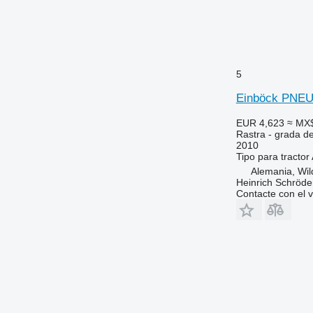
5
Einböck PNE
EUR 4,623
≈ MX
Rastra - grada d
2010
Tipo
para tractor
Alemania, Wi
Heinrich Schröd
Contacte con el 