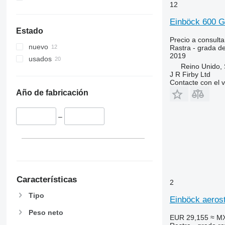
12
Einböck 600 G
Estado
Precio a consulta
nuevo
Rastra - grada d
2019
usados
Reino Unido
J R Firby Ltd
Contacte con el 
Año de fabricación
–
Características
2
Tipo
Einböck aerost
Peso neto
EUR 29,155
≈ M