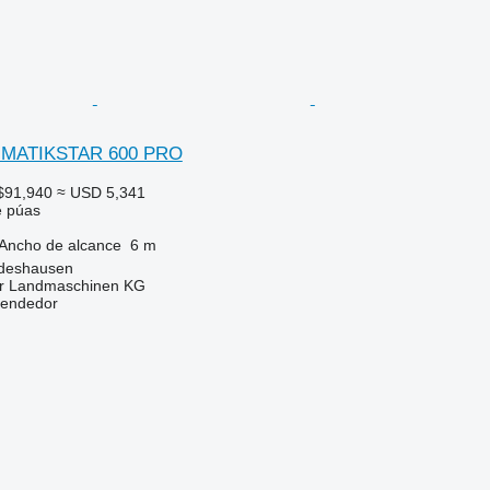
UMATIKSTAR 600 PRO
$91,940
≈ USD 5,341
e púas
Ancho de alcance
6 m
ldeshausen
er Landmaschinen KG
vendedor