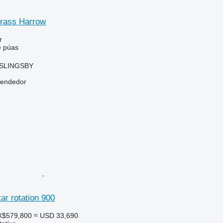
rass Harrow
r
e púas
, SLINGSBY
vendedor
ar rotation 900
X$579,800
≈ USD 33,690