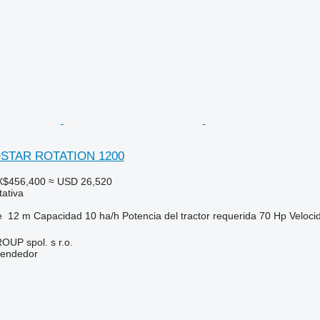
OSTAR ROTATION 1200
X$456,400
≈ USD 26,520
tativa
e
12 m
Capacidad
10 ha/h
Potencia del tractor requerida
70 Hp
Veloci
P spol. s r.o.
vendedor