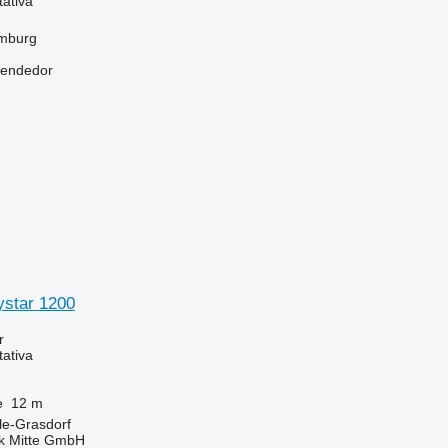
tativa
mburg
vendedor
ystar 1200
r
tativa
e
12 m
le-Grasdorf
ik Mitte GmbH