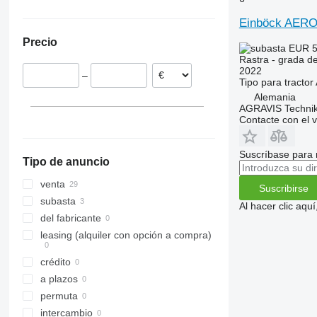
Alemania
Einböck AER
Eslovaquia
Precio
Ucrania
EUR 5
Rastra - grada d
Reino Unido
2022
–
Francia
Tipo
para tractor
Dinamarca
Alemania
AGRAVIS Technik
Austria
Contacte con el 
Suscríbase para 
Tipo de anuncio
venta
Suscribirse
subasta
Al hacer clic aq
del fabricante
leasing (alquiler con opción a compra)
crédito
a plazos
permuta
intercambio