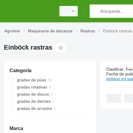
Agroline
Maquinaria de labranza
Rastras
Einböck rastras
Einböck rastras
Clasificar
:
Fec
Categoría
32 anuncio
Fecha de publ
antiguo en par
gradas de púas
gradas rotativas
gradas de discos
gradas de dientes
gradas de arrastre
Marca