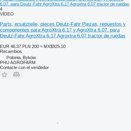
6.07. para Deutz-Fahr AgroXtra 6.17 Agroxtra 6.07 tractor de ruedas
4
VÍDEO
Parts, ersatzteile, pieces Deutz-Fahr Piezas, repuestos y
componentes para AgroXtra 6.17 y AgroXtra 6.07. para
Deutz-Fahr AgroXtra 6.17 Agroxtra 6.07 tractor de ruedas
EUR 46.37
PLN 200
≈ MX$925.10
Recambios
Polonia, Byków
PHU AGROFARM
Contacte con el vendedor