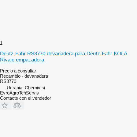
1
Deutz-Fahr RS3770 devanadera para Deutz-Fahr KOLA
Rivale empacadora
Precio a consultar
Recambio - devanadera
RS3770
Ucrania, Chernivtsi
EvroAgroTehServis
Contacte con el vendedor