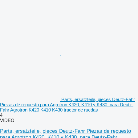
Parts, ersatzteile, pieces Deutz-Fahr
Piezas de repuesto para Agrotron K420, K410 y K430. para Deutz-
Fahr Agrotron K420 K410 K430 tractor de ruedas
4
VÍDEO
Parts, ersatzteile, pieces Deutz-Fahr Piezas de repuesto
para Agrotron K420, K410 y K430. para Deutz-Fahr