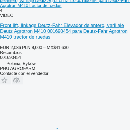
delantero, varillaje Deutz Agrotron M410 001690454 para Deutz-Fahr
Agrotron M410 tractor de ruedas
4
VÍDEO
Front lift, linkage Deutz-Fahr Elevador delantero, varillaje
Deutz Agrotron M410 001690454 para Deutz-Fahr Agrotron
M410 tractor de ruedas
EUR 2,086
PLN 9,000
≈ MX$41,630
Recambios
001690454
Polonia, Byków
PHU AGROFARM
Contacte con el vendedor