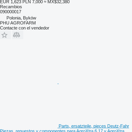
EUR 1,623
PLN 7,000
≈ MX$32,380
Recambios
090000017
Polonia, Byków
PHU AGROFARM
Contacte con el vendedor
Parts, ersatzteile, pieces Deutz-Fahr
Piezas, repuestos y componentes para AgroXtra 6.17 y AgroXtra