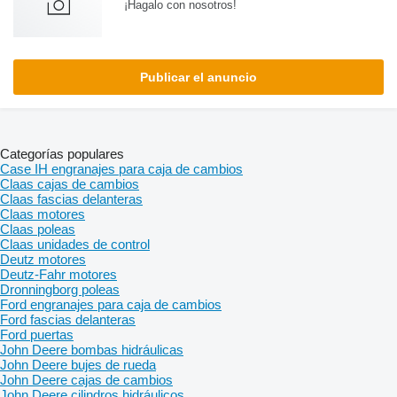
¡Hagalo con nosotros!
Publicar el anuncio
Categorías populares
Case IH engranajes para caja de cambios
Claas cajas de cambios
Claas fascias delanteras
Claas motores
Claas poleas
Claas unidades de control
Deutz motores
Deutz-Fahr motores
Dronningborg poleas
Ford engranajes para caja de cambios
Ford fascias delanteras
Ford puertas
John Deere bombas hidráulicas
John Deere bujes de rueda
John Deere cajas de cambios
John Deere cilindros hidráulicos