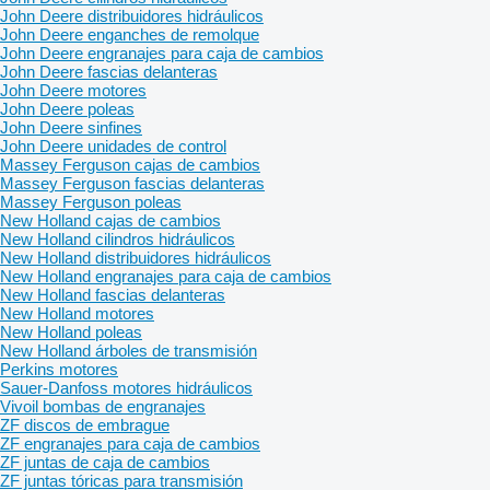
John Deere distribuidores hidráulicos
John Deere enganches de remolque
John Deere engranajes para caja de cambios
John Deere fascias delanteras
John Deere motores
John Deere poleas
John Deere sinfines
John Deere unidades de control
Massey Ferguson cajas de cambios
Massey Ferguson fascias delanteras
Massey Ferguson poleas
New Holland cajas de cambios
New Holland cilindros hidráulicos
New Holland distribuidores hidráulicos
New Holland engranajes para caja de cambios
New Holland fascias delanteras
New Holland motores
New Holland poleas
New Holland árboles de transmisión
Perkins motores
Sauer-Danfoss motores hidráulicos
Vivoil bombas de engranajes
ZF discos de embrague
ZF engranajes para caja de cambios
ZF juntas de caja de cambios
ZF juntas tóricas para transmisión