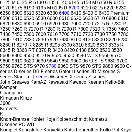
6125 M
6125 R
6130
6135
6140
6145
6150 M
6150 R
6155
6170
6175
6190
6195 M
6195 R
6200
6210
6215
6220
6230
6250
6300
6310
6320
6330
6400
6410
6420 S
6430 Premium
6506
6510
6520
6530
6600
6610
6620
6630
6710
6800
6810
6820
6830
6900
6910
6920
6930
7000
7200
7215 R
7230 R
7250
7260 R
7270 R
7280 R
7290 R
7300
7310 R
7350
7400
7430
7450
7500
7600
7610
7700
7710
7720
7730
7750
7780
7800
7810
7820
7830
7920
7930
8100
8130
8200
8220
8230
8260 R
8270 R
8285 R
8295
8300
8310
8320
8330
8335 R
8345 R
8360 RT
8370 R
8400
8420
8430
8500
8520
8530
8600
8800
9500
9510 R
9520
9530
9540 WTS
9560
9570
9600
9610
9620
9630
9640
9650
9660
9670 STS
9680
9700
9750
9760 STS
9770
9780
9860 STS
9870 STS
9880
9900
C-
series
D-series
DB
F-series
Gator
H-series
JD
M-series
S-
series
StarFire
T-series
W-series
X-series
Z-series
John Greaves
KamAZ
Kawasaki
Kaweco
Keenan
Kello-Bilt
Kemper
Champion
Kimadan
Kinze
3600
Kirovets
K
Knorr-Bremse
Kohler
Koja
Kolbenschmidt
Komatsu
D series
PC
WB
Komplet
Kongskilde
Konvekta
Kotschenreuther
Kotło-Pol
Koyo