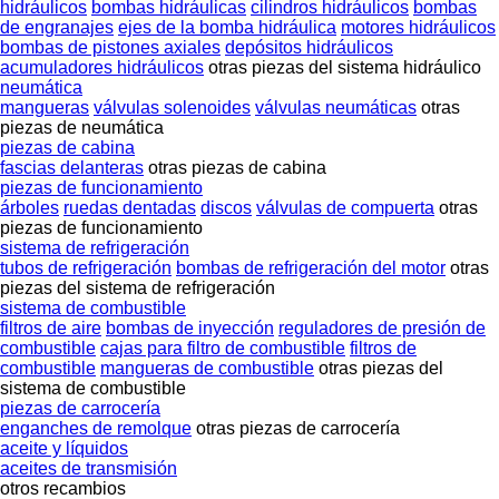
hidráulicos
bombas hidráulicas
cilindros hidráulicos
bombas
de engranajes
ejes de la bomba hidráulica
motores hidráulicos
bombas de pistones axiales
depósitos hidráulicos
acumuladores hidráulicos
otras piezas del sistema hidráulico
neumática
mangueras
válvulas solenoides
válvulas neumáticas
otras
piezas de neumática
piezas de cabina
fascias delanteras
otras piezas de cabina
piezas de funcionamiento
árboles
ruedas dentadas
discos
válvulas de compuerta
otras
piezas de funcionamiento
sistema de refrigeración
tubos de refrigeración
bombas de refrigeración del motor
otras
piezas del sistema de refrigeración
sistema de combustible
filtros de aire
bombas de inyección
reguladores de presión de
combustible
cajas para filtro de combustible
filtros de
combustible
mangueras de combustible
otras piezas del
sistema de combustible
piezas de carrocería
enganches de remolque
otras piezas de carrocería
aceite y líquidos
aceites de transmisión
otros recambios