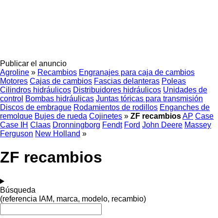
Publicar el anuncio
Agroline
»
Recambios
Engranajes para caja de cambios
Motores
Cajas de cambios
Fascias delanteras
Poleas
Cilindros hidráulicos
Distribuidores hidráulicos
Unidades de
control
Bombas hidráulicas
Juntas tóricas para transmisión
Discos de embrague
Rodamientos de rodillos
Enganches de
remolque
Bujes de rueda
Cojinetes
»
ZF recambios
AP
Case
Case IH
Claas
Dronningborg
Fendt
Ford
John Deere
Massey
Ferguson
New Holland
»
ZF recambios
Búsqueda
(referencia IAM, marca, modelo, recambio)