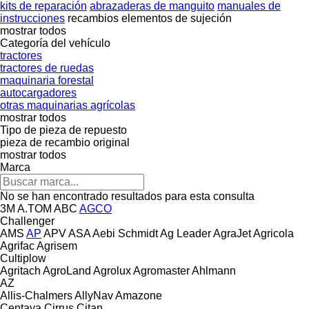
kits de reparación
abrazaderas de manguito
manuales de
instrucciones
recambios
elementos de sujeción
mostrar todos
Categoría del vehículo
tractores
tractores de ruedas
maquinaria forestal
autocargadores
otras maquinarias agrícolas
mostrar todos
Tipo de pieza de repuesto
pieza de recambio original
mostrar todos
Marca
No se han encontrado resultados para esta consulta
3M
A.TOM
ABC
AGCO
Challenger
AMS
AP
APV
ASA
Aebi Schmidt
Ag Leader
AgraJet
Agricola
Agrifac
Agrisem
Cultiplow
Agritach
AgroLand
Agrolux
Agromaster
Ahlmann
AZ
Allis-Chalmers
AllyNav
Amazone
Centaya
Cirrus
Citan