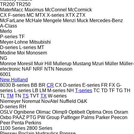
TR200
TR250
MaterMacc
Maximus
McConnel
McCormick
CX
F-series
MC
MTX
X-series
XTX
ZTX
McFarLane
McHale
Mengele
Menzi Muck
Mercedes-Benz
A-Class
Merlo
P-series
TF
Meyer-Lohne
Mitsubishi
D-series
L-series
MT
Modine
Moi
Monosem
NG
Monroe
Moresil
Muir Hill
Mullerup
Mustang
Mzuri
Müller
Müller-
electronic
NAF
NRF
NTN
Neuson
6001
New Holland
8030
B-series
BB
BR
CR
CX
D-series
E-series
FR
FX
G-
series
L-series
LB
LM
M-series
NH
T-series
TC
TD
TF
TG
TH
TL
TM
TN
TS
TVT
TX
W-series
Niemeyer
Noremat
NovAtel
Nuffield
O&K
D-series
RH
OSLV
Ognibene
Olimac
Olimp9
Optibelt
Optima
Oros
Osram
Oxbo
PAAZ
PTG
PW Group
Palfinger
Palms
Parker
Peecon
Peer
Penta
Perkins
1100 Series
2800 Series
Plessey
Poclain Hydraulics
Ponsse