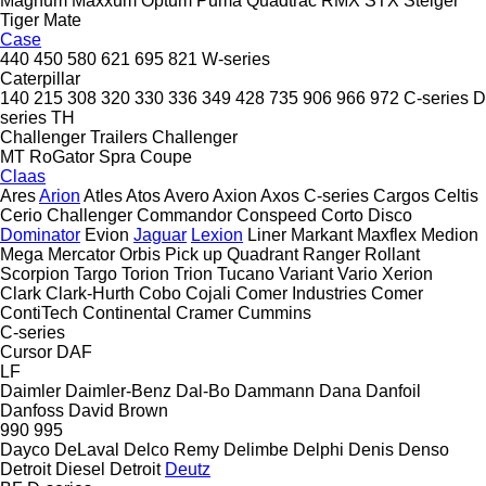
Magnum
Maxxum
Optum
Puma
Quadtrac
RMX
STX
Steiger
Tiger Mate
Case
440
450
580
621
695
821
W-series
Caterpillar
140
215
308
320
330
336
349
428
735
906
966
972
C-series
D
series
TH
Challenger Trailers
Challenger
MT
RoGator
Spra Coupe
Claas
Ares
Arion
Atles
Atos
Avero
Axion
Axos
C-series
Cargos
Celtis
Cerio
Challenger
Commandor
Conspeed
Corto
Disco
Dominator
Evion
Jaguar
Lexion
Liner
Markant
Maxflex
Medion
Mega
Mercator
Orbis
Pick up
Quadrant
Ranger
Rollant
Scorpion
Targo
Torion
Trion
Tucano
Variant
Vario
Xerion
Clark
Clark-Hurth
Cobo
Cojali
Comer Industries
Comer
ContiTech
Continental
Cramer
Cummins
C-series
Cursor
DAF
LF
Daimler
Daimler-Benz
Dal-Bo
Dammann
Dana
Danfoil
Danfoss
David Brown
990
995
Dayco
DeLaval
Delco Remy
Delimbe
Delphi
Denis
Denso
Detroit Diesel
Detroit
Deutz