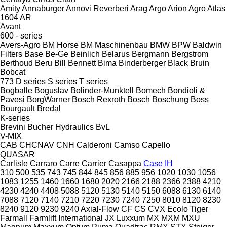
Amity
Annaburger
Annovi Reverberi
Arag
Argo
Arion Agro
Atlas
1604
AR
Avant
600 - series
Avers-Agro
BM Horse
BM Maschinenbau
BMW
BPW
Baldwin
Filters
Base
Be-Ge
Beinlich
Belarus
Bergmann
Bergstrom
Berthoud
Beru
Bill Bennett
Bima
Binderberger
Black Bruin
Bobcat
773
D series
S series
T series
Bogballe
Boguslav
Bolinder-Munktell
Bomech
Bondioli &
Pavesi
BorgWarner
Bosch Rexroth
Bosch
Boschung
Boss
Bourgault
Bredal
K-series
Brevini
Bucher Hydraulics
BvL
V-MIX
CAB
CHCNAV
CNH
Calderoni
Camso
Capello
QUASAR
Carlisle
Carraro
Carre
Carrier
Casappa
Case IH
310
500
535
743
745
844
845
856
885
956
1020
1030
1056
1083
1255
1460
1660
1680
2020
2166
2188
2366
2388
4210
4230
4240
4408
5088
5120
5130
5140
5150
6088
6130
6140
7088
7120
7140
7210
7220
7230
7240
7250
8010
8120
8230
8240
9120
9230
9240
Axial-Flow
CF
CS
CVX
Ecolo Tiger
Farmall
Farmlift
International
JX
Luxxum
MX
MXM
MXU