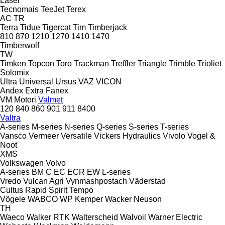
Laser
Tecnomais
TeeJet
Terex
AC
TR
Terra
Tidue
Tigercat
Tim
Timberjack
810
870
1210
1270
1410
1470
Timberwolf
TW
Timken
Topcon
Toro
Trackman
Treffler
Triangle
Trimble
Trioliet
Solomix
Ultra
Universal
Ursus
VAZ
VICON
Andex
Extra
Fanex
VM Motori
Valmet
120
840
860
901
911
8400
Valtra
A-series
M-series
N-series
Q-series
S-series
T-series
Vansco
Vermeer
Versatile
Vickers Hydraulics
Vivolo
Vogel &
Noot
XMS
Volkswagen
Volvo
A-series
BM
C
EC
ECR
EW
L-series
Vredo
Vulcan Agri
Vynmashpostach
Väderstad
Cultus
Rapid
Spirit
Tempo
Vögele
WABCO
WP Kemper
Wacker Neuson
TH
Waeco
Walker RTK
Walterscheid
Walvoil
Warner Electric