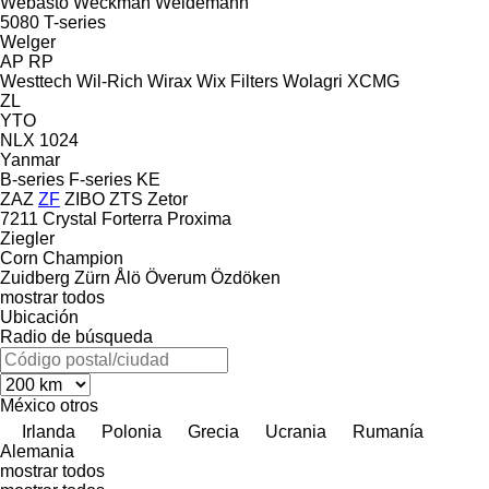
Webasto
Weckman
Weidemann
5080
T-series
Welger
AP
RP
Westtech
Wil-Rich
Wirax
Wix Filters
Wolagri
XCMG
ZL
YTO
NLX 1024
Yanmar
B-series
F-series
KE
ZAZ
ZF
ZIBO
ZTS
Zetor
7211
Crystal
Forterra
Proxima
Ziegler
Corn Champion
Zuidberg
Zürn
Ålö
Överum
Özdöken
mostrar todos
Ubicación
Radio de búsqueda
México
otros
Irlanda
Polonia
Grecia
Ucrania
Rumanía
Alemania
mostrar todos