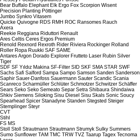
Bear
Buffalo
Elephant
Elk
Ergo
Fox
Scorpion
Wisent
Precision Planting
Pöttinger
Jumbo
Synkro
Vitasem
Quicke
Quivogne
RDS
RMH
ROC
Ransomes
Rauch
Axera
Reekie
Reggiana Riduttori
Renault
Ares
Celtis
Ceres
Ergos
Premium
Renold
Rexnord
Rexroth
Rider
Riviera
Rockinger
Rolland
Roller
Ropa
Ruukki
SAF
SAME
Antares
Argon
Dorado
Explorer
Frutteto
Laser
Rubin
Silver
Tiger
SDF
SF Yıldız Makina
SF-Filter
SID
SKF
SMA
STAR
SWF
Sachs
Safi
Salford
Sampa
Sampo
Samson
Sanden
Sanderson
Saphir
Sauer-Danfoss
Sauermann
Sauter
Scandic
Scania
Scanreco
Scharmüller
Schlüter
Schmotzer
Schwitzer
Schäffer
Sears
Seko
Seko
Semeato
Separ
Setra
Shibaura
Shindaiwa
Shkiv
Siemens
Siloking
Sisu Diesel
Sisu
Skals
Sonic
Soucy
Spearhead
Spicer
Stanadyne
Standen
Stegsted
Steiger
Stemplinger
Steyr
CVT
Stihl
FS
MS
Stoll
Stoll
Strautmann
Strautmann
Strumyk
Sulky
Summers
Sumo
Sunflower
TAM
TMC
TRW
TVZ
Taarup
Tagex
Tecnoma