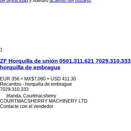
de privacidad
y nuestro
acuerdo del usuario
.
1
ZF Horquilla de unión 0501.311.621 7029.310.333
horquilla de embrague
EUR 356
≈ MX$7,080
≈ USD 411.30
Recambio - horquilla de embrague
7029.310.333
Irlanda, Courtmacsherry
COURTMACSHERRY MACHINERY LTD
Contacte con el vendedor