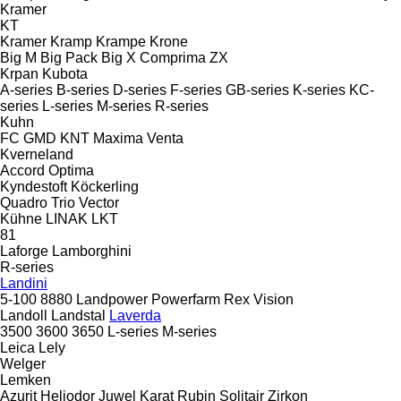
Kramer
KT
Kramer
Kramp
Krampe
Krone
Big M
Big Pack
Big X
Comprima
ZX
Krpan
Kubota
A-series
B-series
D-series
F-series
GB-series
K-series
KC-
series
L-series
M-series
R-series
Kuhn
FC
GMD
KNT
Maxima
Venta
Kverneland
Accord
Optima
Kyndestoft
Köckerling
Quadro
Trio
Vector
Kühne
LINAK
LKT
81
Laforge
Lamborghini
R-series
Landini
5-100
8880
Landpower
Powerfarm
Rex
Vision
Landoll
Landstal
Laverda
3500
3600
3650
L-series
M-series
Leica
Lely
Welger
Lemken
Azurit
Heliodor
Juwel
Karat
Rubin
Solitair
Zirkon