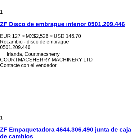
1
ZF Disco de embrague interior 0501.209.446
EUR 127
≈ MX$2,526
≈ USD 146.70
Recambio - disco de embrague
0501.209.446
Irlanda, Courtmacsherry
COURTMACSHERRY MACHINERY LTD
Contacte con el vendedor
1
ZF Empaquetadora 4644.306.490 junta de caja
de cambios