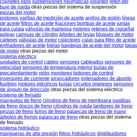
cojinetes lisos
suspensiónes neumáticas
volantes
retén del
buje de rueda
otras piezas del sistema de suspensión
piezas del motor
pistones
varillas de medición de aceite
anillos de pistón
líneas
de aceite
filtros de aceite
fijaciones
bombas de aceite
juntas
para culata
válvulas de mariposa
motores
retenes de cigüeñal
poleas
camisas de cilindro
árboles de levas
bloques de motor
cárteres
válvulas de motor
colectores
cajas para filtro de aceite
enfriadores de aceite
bielas
bandejas de aceite del motor
tapas
de motor
otras piezas del motor
sistema eléctrico
unidades de control
cables
sensores
cableados
sensores de
velocidad
sensores de temperatura interior
bujías de
precalentamiento
relés
monitores
botones de control
inversores de corriente
arrancadores
ordenadores de abordo
fusibles
motores eléctricos
bujías
circuitos impresos
sensores
de ángulo de dirección
otras piezas del sistema eléctrico
sistema de frenado
manguitos de freno
cilindros de freno de membrana
pastillas
de freno
discos de freno
cilindros de rueda
tambores de freno
pinzas de freno
forros de freno
palancas de freno de mano
àrboles de frenos
palancas de freno
otras piezas del sistema
de frenado
sistema hidráulico
mangueras de alta presión
filtros hidráulicos
distribuidores