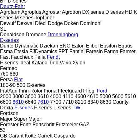
BF
D-series
Deutz-Fahr
Agrofarm
Agroplus
Agrostar
Agrotron
DX series
D series
HD
K
series
M series
TopLiner
Dewulf
Dexwal
Dieci
Dodge
Doken
Dominoni
SL
Donaldson
Dromone
Dronningborg
D-series
Durite
Dynamatic
Dziekan
ENG
Eaton
Elibol
Epsilon
Equus
Esma
Etesia
FJDynamics
FPT
Fantini
Faresin
Farma
Farmet
Fast
Faucheux
Fella
Fendt
F-series
Ideal
Katana
Tigo
Vario
Xylon
Fermec
760
860
Fersa
Fiat
180-90
500
G-series
FiatAgri
Finn-Rotor
Fiona
Fleetguard
Fliegl
Ford
2000
3000
3600
3610
4000
4110
4600
4610
5000
5600
5610
6600
6610
6640
7610
7700
7710
8210
8340
8630
County
Dexta
E-series
F-series
L-series
TW
Fordson
Major
Super Major
Forester
Forte
Fortschritt
Fritzmeier
GAZ
53
GB
Garant Kotte
Garrett
Gaspardo