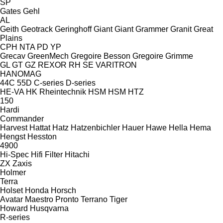
SP
Gates
Gehl
AL
Geith
Geotrack
Geringhoff
Giant
Giant
Grammer
Granit
Great
Plains
CPH
NTA
PD
YP
Grecav
GreenMech
Gregoire Besson
Gregoire
Grimme
GL
GT
GZ
REXOR
RH
SE
VARITRON
HANOMAG
44C
55D
C-series
D-series
HE-VA
HK Rheintechnik
HSM
HSM
HTZ
150
Hardi
Commander
Harvest
Hattat
Hatz
Hatzenbichler
Hauer
Hawe
Hella
Hema
Hengst
Hesston
4900
Hi-Spec
Hifi Filter
Hitachi
ZX
Zaxis
Holmer
Terra
Holset
Honda
Horsch
Avatar
Maestro
Pronto
Terrano
Tiger
Howard
Husqvarna
R-series