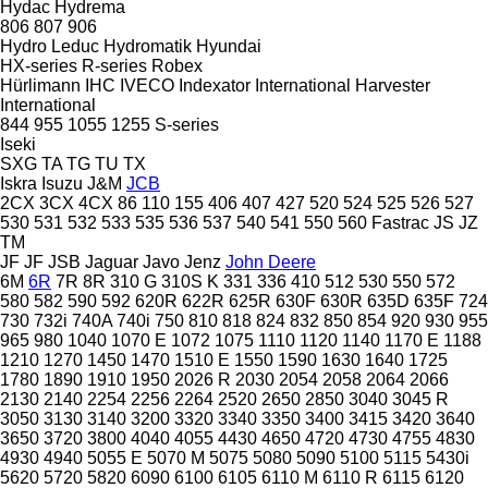
Hydac
Hydrema
806
807
906
Hydro Leduc
Hydromatik
Hyundai
HX-series
R-series
Robex
Hürlimann
IHC
IVECO
Indexator
International Harvester
International
844
955
1055
1255
S-series
Iseki
SXG
TA
TG
TU
TX
Iskra
Isuzu
J&M
JCB
2CX
3CX
4CX
86
110
155
406
407
427
520
524
525
526
527
530
531
532
533
535
536
537
540
541
550
560
Fastrac
JS
JZ
TM
JF
JF
JSB
Jaguar
Javo
Jenz
John Deere
6M
6R
7R
8R
310 G
310S K
331
336
410
512
530
550
572
580
582
590
592
620R
622R
625R
630F
630R
635D
635F
724
730
732i
740A
740i
750
810
818
824
832
850
854
920
930
955
965
980
1040
1070 E
1072
1075
1110
1120
1140
1170 E
1188
1210
1270
1450
1470
1510 E
1550
1590
1630
1640
1725
1780
1890
1910
1950
2026 R
2030
2054
2058
2064
2066
2130
2140
2254
2256
2264
2520
2650
2850
3040
3045 R
3050
3130
3140
3200
3320
3340
3350
3400
3415
3420
3640
3650
3720
3800
4040
4055
4430
4650
4720
4730
4755
4830
4930
4940
5055 E
5070 M
5075
5080
5090
5100
5115
5430i
5620
5720
5820
6090
6100
6105
6110 M
6110 R
6115
6120