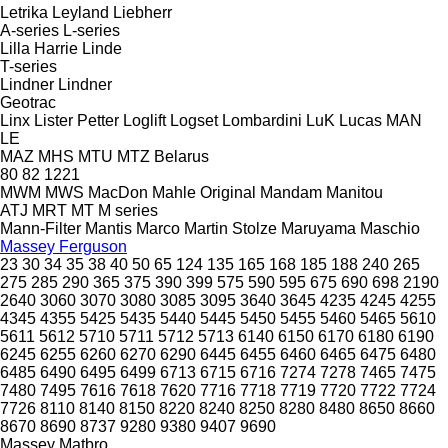
Letrika
Leyland
Liebherr
A-series
L-series
Lilla Harrie
Linde
T-series
Lindner
Lindner
Geotrac
Linx
Lister Petter
Loglift
Logset
Lombardini
LuK
Lucas
MAN
LE
MAZ
MHS
MTU
MTZ Belarus
80
82
1221
MWM
MWS
MacDon
Mahle Original
Mandam
Manitou
ATJ
MRT
MT
M series
Mann-Filter
Mantis
Marco
Martin Stolze
Maruyama
Maschio
Massey Ferguson
23
30
34
35
38
40
50
65
124
135
165
168
185
188
240
265
275
285
290
365
375
390
399
575
590
595
675
690
698
2190
2640
3060
3070
3080
3085
3095
3640
3645
4235
4245
4255
4345
4355
5425
5435
5440
5445
5450
5455
5460
5465
5610
5611
5612
5710
5711
5712
5713
6140
6150
6170
6180
6190
6245
6255
6260
6270
6290
6445
6455
6460
6465
6475
6480
6485
6490
6495
6499
6713
6715
6716
7274
7278
7465
7475
7480
7495
7616
7618
7620
7716
7718
7719
7720
7722
7724
7726
8110
8140
8150
8220
8240
8250
8280
8480
8650
8660
8670
8690
8737
9280
9380
9407
9690
Massey
Matbro