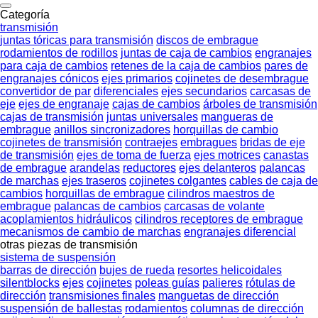
Categoría
transmisión
juntas tóricas para transmisión
discos de embrague
rodamientos de rodillos
juntas de caja de cambios
engranajes
para caja de cambios
retenes de la caja de cambios
pares de
engranajes cónicos
ejes primarios
cojinetes de desembrague
convertidor de par
diferenciales
ejes secundarios
carcasas de
eje
ejes de engranaje
cajas de cambios
árboles de transmisión
cajas de transmisión
juntas universales
mangueras de
embrague
anillos sincronizadores
horquillas de cambio
cojinetes de transmisión
contraejes
embragues
bridas de eje
de transmisión
ejes de toma de fuerza
ejes motrices
canastas
de embrague
arandelas
reductores
ejes delanteros
palancas
de marchas
ejes traseros
cojinetes colgantes
cables de caja de
cambios
horquillas de embrague
cilindros maestros de
embrague
palancas de cambios
carcasas de volante
acoplamientos hidráulicos
cilindros receptores de embrague
mecanismos de cambio de marchas
engranajes diferencial
otras piezas de transmisión
sistema de suspensión
barras de dirección
bujes de rueda
resortes helicoidales
silentblocks
ejes
cojinetes
poleas guías
palieres
rótulas de
dirección
transmisiones finales
manguetas de dirección
suspensión de ballestas
rodamientos
columnas de dirección