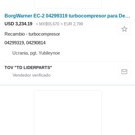
BorgWarner EC-2 04299319 turbocompresor para Deutz-Fahr 6205TS cosechadora de cereales
USD 3,234.19
≈ MX$55,670
≈ EUR 2,799
Recambio - turbocompresor
04299319, 04290814
Ucrania, pgt. Yubileynoe
TOV "TD LIDERPARTS"