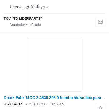
Ucrania, pgt. Yubileynoe
TOV "TD LIDERPARTS"
Deutz-Fahr 14CC 2.4539.895.0 bomba hidráulica para Deutz-Fahr C7206 cosechadora de cereales
USD 640.65
≈ MX$11,030
≈ EUR 554.50