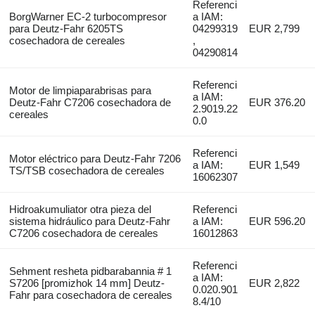
Referenci
BorgWarner EC-2 turbocompresor
a IAM:
para Deutz-Fahr 6205TS
04299319
EUR 2,799
cosechadora de cereales
,
04290814
Referenci
Motor de limpiaparabrisas para
a IAM:
Deutz-Fahr C7206 cosechadora de
EUR 376.20
2.9019.22
cereales
0.0
Referenci
Motor eléctrico para Deutz-Fahr 7206
a IAM:
EUR 1,549
TS/TSB cosechadora de cereales
16062307
Hidroakumuliator otra pieza del
Referenci
sistema hidráulico para Deutz-Fahr
a IAM:
EUR 596.20
C7206 cosechadora de cereales
16012863
Referenci
Sehment resheta pidbarabannia # 1
a IAM:
S7206 [promizhok 14 mm] Deutz-
EUR 2,822
0.020.901
Fahr para cosechadora de cereales
8.4/10