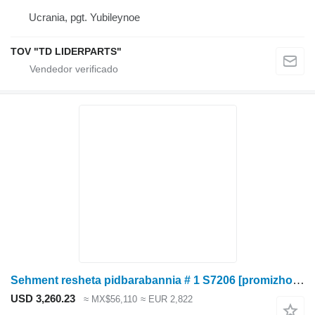
Ucrania, pgt. Yubileynoe
TOV "TD LIDERPARTS"
Sehment resheta pidbarabannia # 1 S7206 [promizhok 14 mm] Deutz-Fahr 0.020.9018.4/10 para cosechadora de cereales
USD 3,260.23
≈ MX$56,110
≈ EUR 2,822