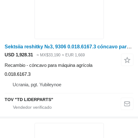
Sektsiia reshitky №3, 9306 0.018.6167.3 cóncavo para máquina agrícola para Deutz-Fahr S7206 cosechadora de cereales
USD 1,928.31
≈ MX$33,190
≈ EUR 1,669
Recambio - cóncavo para máquina agrícola
0.018.6167.3
Ucrania, pgt. Yubileynoe
TOV "TD LIDERPARTS"