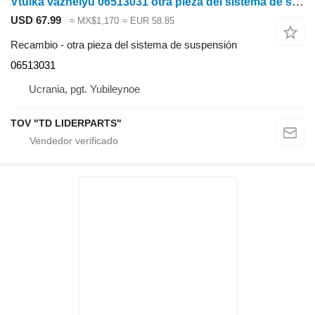
Vtulka vazhelyu 06513031 otra pieza del sistema de suspensión para Deutz-Fahr C9306 cosechadora de cereales
USD 67.99
≈ MX$1,170
≈ EUR 58.85
Recambio - otra pieza del sistema de suspensión
06513031
Ucrania, pgt. Yubileynoe
TOV "TD LIDERPARTS"