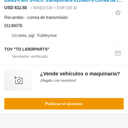
Deutz-Fahr 3-ruch. transportera 01146076 correa de transmisión para Deutz-Fahr 7206 TS/TSB cosechadora de cereales
USD 611.50
≈ MX$10,530
≈ EUR 529.30
Recambio - correa de transmisión
01146076
Ucrania, pgt. Yubileynoe
TOV "TD LIDERPARTS"
¿Vende vehículos o maquinaria?
¡Hagalo con nosotros!
Publicar el anuncio