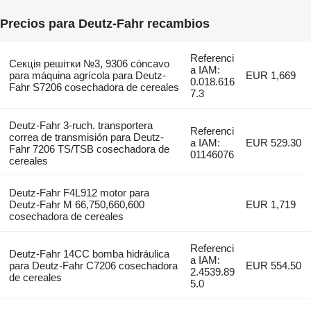
Precios para Deutz-Fahr recambios
Referenci
Секція решітки №3, 9306 cóncavo
a IAM:
para máquina agrícola para Deutz-
EUR 1,669
0.018.616
Fahr S7206 cosechadora de cereales
7.3
Deutz-Fahr 3-ruch. transportera
Referenci
correa de transmisión para Deutz-
a IAM:
EUR 529.30
Fahr 7206 TS/TSB cosechadora de
01146076
cereales
Deutz-Fahr F4L912 motor para
Deutz-Fahr M 66,750,660,600
EUR 1,719
cosechadora de cereales
Referenci
Deutz-Fahr 14CC bomba hidráulica
a IAM:
para Deutz-Fahr C7206 cosechadora
EUR 554.50
2.4539.89
de cereales
5.0