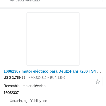
16062307 motor eléctrico para Deutz-Fahr 7206 TS/TSB cosechadora de cereales
USD 1,789.88
≈ MX$30,810
≈ EUR 1,549
Recambio - motor eléctrico
16062307
Ucrania, pgt. Yubileynoe