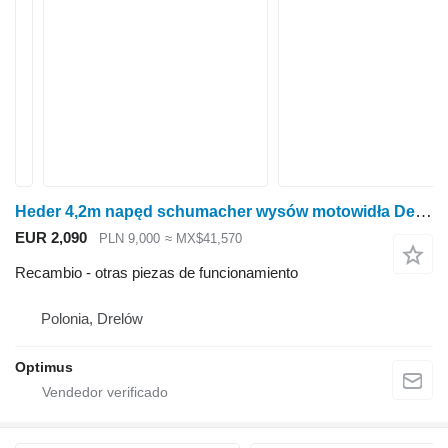
Heder 4,2m napęd schumacher wysów motowidła Deutz Fahr M2480,2780,2680 Deutz-Fahr para cosechadora de cereales
EUR 2,090
PLN 9,000
≈ MX$41,570
Recambio - otras piezas de funcionamiento
Polonia, Drelów
Optimus