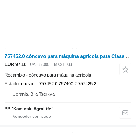
757452.0 cóncavo para máquina agrícola para Claas LEXION 450,570,580,600 cosechadora de cereales
EUR 97.18
UAH 5,000
≈ MX$1,933
Recambio - cóncavo para máquina agrícola
Estado
nuevo
757452.0 757400.2 757425.2
Ucrania, Bila Tserkva
PP "Kaminski AgroLife"