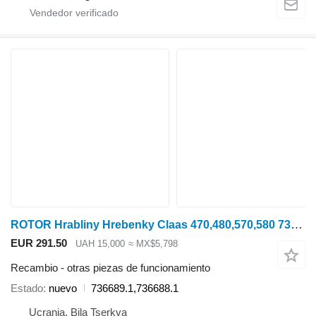
ROTOR Hrabliny Hrebenky Claas 470,480,570,580 736689.1 para Claas Lexion cosechadora de cereales
EUR 291.50
UAH 15,000
≈ MX$5,798
Recambio - otras piezas de funcionamiento
Estado
nuevo
736689.1,736688.1
Ucrania, Bila Tserkva