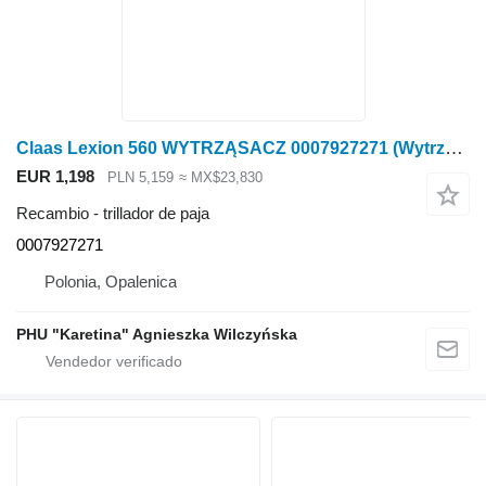
Claas Lexion 560 WYTRZĄSACZ 0007927271 (Wytrząsacze) trillador de paja para Claas Lexion 560 cosechadora de cereales
EUR 1,198
PLN 5,159
≈ MX$23,830
Recambio - trillador de paja
0007927271
Polonia, Opalenica
PHU "Karetina" Agnieszka Wilczyńska