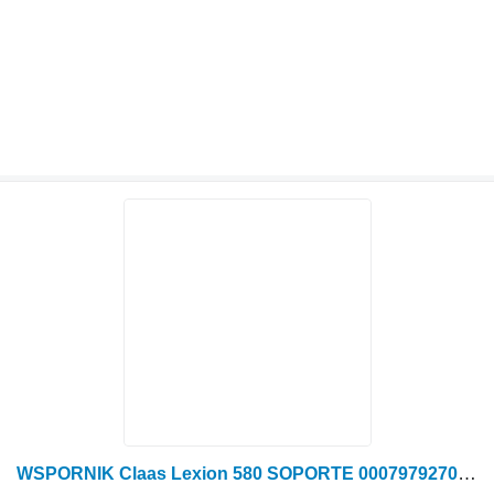
WSPORNIK Claas Lexion 580 SOPORTE 0007979270 (Picadora de paja; sistema de rotación hidráulico) para Claas Lexion 580 cosechadora de cereales