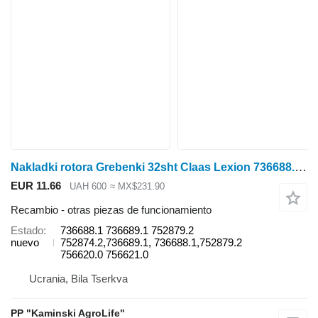
Nakladki rotora Grebenki 32sht Claas Lexion 736688.1 para Claas Lexion cosechadora de cereales
EUR 11.66
UAH 600
≈ MX$231.90
Recambio - otras piezas de funcionamiento
Estado
736688.1 736689.1 752879.2
nuevo
752874.2,736689.1, 736688.1,752879.2
756620.0 756621.0
Ucrania, Bila Tserkva
PP "Kaminski AgroLife"