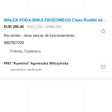
WAŁEK PODAJNIKA ZBOŻOWEGO Claas Rodillo alimentador de grano Lexion 600 0007927220 (Traductor superior) para Claas Lexion 600 cosechadora de cereales
EUR 285.40
PLN 1,229
≈ MX$5,676
Recambio - otras piezas de funcionamiento
0007927220
Polonia, Opalenica
PHU "Karetina" Agnieszka Wilczyńska