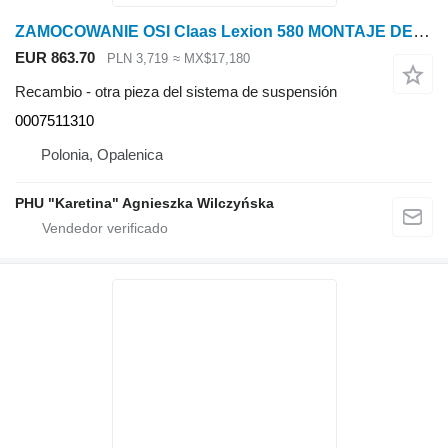
ZAMOCOWANIE OSI Claas Lexion 580 MONTAJE DE EJE LE 0007511310 (semioruga de acero; para Claas Lexion 580 cosechadora de cereales
EUR 863.70
PLN 3,719
≈ MX$17,180
Recambio - otra pieza del sistema de suspensión
0007511310
Polonia, Opalenica
PHU "Karetina" Agnieszka Wilczyńska