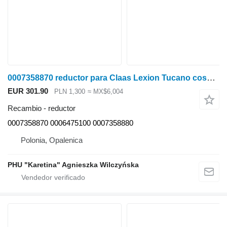
0007358870 reductor para Claas Lexion Tucano cosechadora de cereales
EUR 301.90
PLN 1,300
≈ MX$6,004
Recambio - reductor
0007358870 0006475100 0007358880
Polonia, Opalenica
PHU "Karetina" Agnieszka Wilczyńska