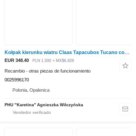
Kołpak kierunku wiatru Claas Tapacubos Tucano con indicador de dirección del viento 0025996170 para Claas Tucano cosechadora de cereales
EUR 348.40
PLN 1,500
≈ MX$6,928
Recambio - otras piezas de funcionamiento
0025996170
Polonia, Opalenica
PHU "Karetina" Agnieszka Wilczyńska