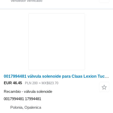
0017994481 válvula solenoide para Claas Lexion Tucano Jaguar Xerion cosechadora de cereales
EUR 46.45
PLN 200
≈ MX$923.70
Recambio - válvula solenoide
0017994481 17994481
Polonia, Opalenica