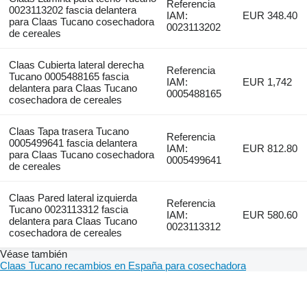
Referencia
0023113202 fascia delantera
IAM:
EUR 348.40
para Claas Tucano cosechadora
0023113202
de cereales
Claas Cubierta lateral derecha
Referencia
Tucano 0005488165 fascia
IAM:
EUR 1,742
delantera para Claas Tucano
0005488165
cosechadora de cereales
Claas Tapa trasera Tucano
Referencia
0005499641 fascia delantera
IAM:
EUR 812.80
para Claas Tucano cosechadora
0005499641
de cereales
Claas Pared lateral izquierda
Referencia
Tucano 0023113312 fascia
IAM:
EUR 580.60
delantera para Claas Tucano
0023113312
cosechadora de cereales
Véase también
Claas Tucano recambios en España para cosechadora