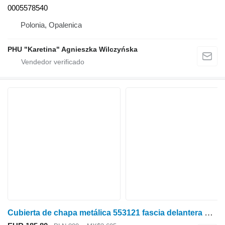
0005578540
Polonia, Opalenica
PHU "Karetina" Agnieszka Wilczyńska
Cubierta de chapa metálica 553121 fascia delantera para Claas Tucano 320 cosechadora de cereales