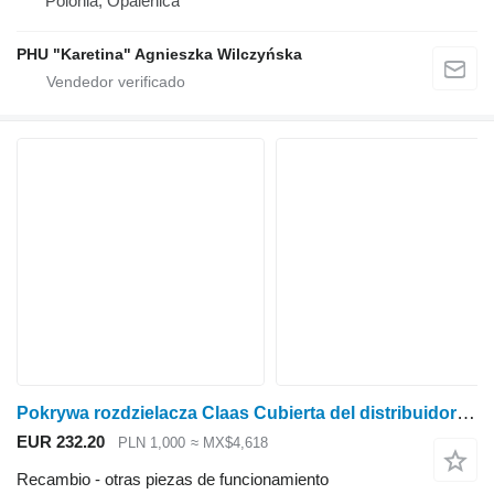
Polonia, Opalenica
PHU "Karetina" Agnieszka Wilczyńska
Pokrywa rozdzielacza Claas Cubierta del distribuidor Tucano 0005578540 para Claas Tucano cosechadora de cereales
EUR 232.20
PLN 1,000
≈ MX$4,618
Recambio - otras piezas de funcionamiento