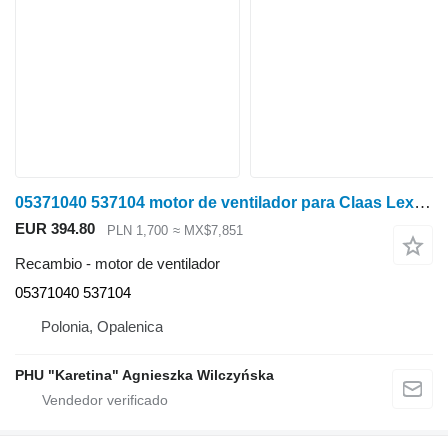
05371040 537104 motor de ventilador para Claas Lexion Jaguar Tucano cosechadora de cereales
EUR 394.80
PLN 1,700
≈ MX$7,851
Recambio - motor de ventilador
05371040 537104
Polonia, Opalenica
PHU "Karetina" Agnieszka Wilczyńska