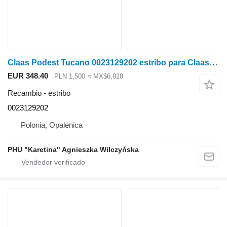
Claas Podest Tucano 0023129202 estribo para Claas Tucano cosechadora de cereales
EUR 348.40
PLN 1,500
≈ MX$6,928
Recambio - estribo
0023129202
Polonia, Opalenica
PHU "Karetina" Agnieszka Wilczyńska