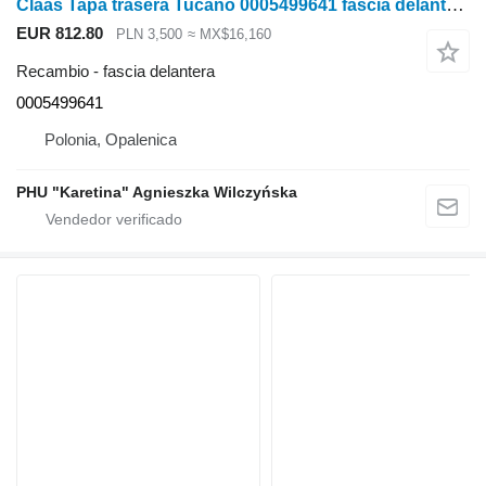
Claas Tapa trasera Tucano 0005499641 fascia delantera para Claas Tucano cosechadora de cereales
EUR 812.80
PLN 3,500
≈ MX$16,160
Recambio - fascia delantera
0005499641
Polonia, Opalenica
PHU "Karetina" Agnieszka Wilczyńska