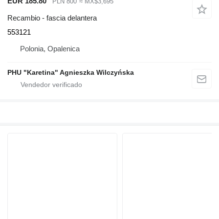
EUR 185.80
PLN 800
≈ MX$3,695
Recambio - fascia delantera
553121
Polonia, Opalenica
PHU "Karetina" Agnieszka Wilczyńska