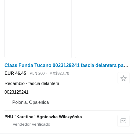
Claas Funda Tucano 0023129241 fascia delantera para Claas Tucano cosechadora de cereales
EUR 46.45
PLN 200
≈ MX$923.70
Recambio - fascia delantera
0023129241
Polonia, Opalenica
PHU "Karetina" Agnieszka Wilczyńska