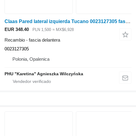
Claas Pared lateral izquierda Tucano 0023127305 fascia delantera para Claas Tucano cosechadora de cereales
EUR 348.40
PLN 1,500
≈ MX$6,928
Recambio - fascia delantera
0023127305
Polonia, Opalenica
PHU "Karetina" Agnieszka Wilczyńska