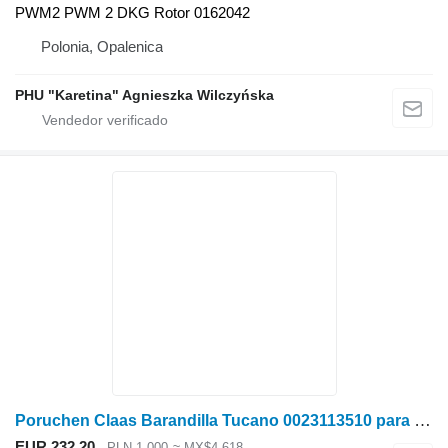
PWM2 PWM 2 DKG Rotor 0162042
Polonia, Opalenica
PHU "Karetina" Agnieszka Wilczyńska
Poruchen Claas Barandilla Tucano 0023113510 para Claas Tucano cosechadora de cereales
EUR 232.20
PLN 1,000
≈ MX$4,618