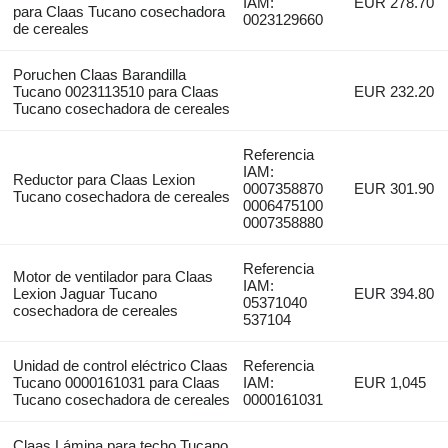
IAM:
EUR 278.70
para Claas Tucano cosechadora
0023129660
de cereales
Poruchen Claas Barandilla
Tucano 0023113510 para Claas
EUR 232.20
Tucano cosechadora de cereales
Referencia
IAM:
Reductor para Claas Lexion
0007358870
EUR 301.90
Tucano cosechadora de cereales
0006475100
0007358880
Referencia
Motor de ventilador para Claas
IAM:
Lexion Jaguar Tucano
EUR 394.80
05371040
cosechadora de cereales
537104
Unidad de control eléctrico Claas
Referencia
Tucano 0000161031 para Claas
IAM:
EUR 1,045
Tucano cosechadora de cereales
0000161031
Claas Lámina para techo Tucano