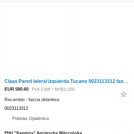
Claas Pared lateral izquierda Tucano 0023113312 fascia delantera para Claas Tucano cosechadora de cereales
EUR 580.60
PLN 2,500
≈ MX$11,550
Recambio - fascia delantera
0023113312
Polonia, Opalenica
PHU "Karetina" Agnieszka Wilczyńska