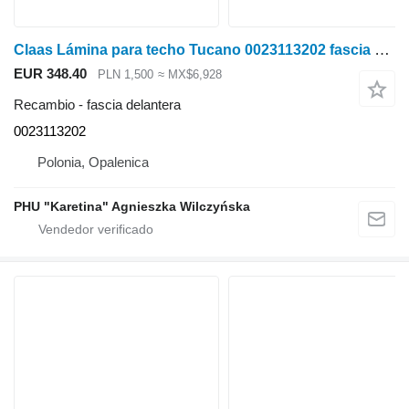
Claas Lámina para techo Tucano 0023113202 fascia delantera para Claas Tucano cosechadora de cereales
EUR 348.40
PLN 1,500
≈ MX$6,928
Recambio - fascia delantera
0023113202
Polonia, Opalenica
PHU "Karetina" Agnieszka Wilczyńska