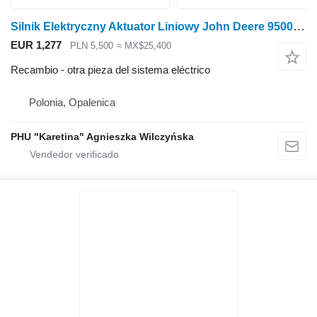
Silnik Elektryczny Aktuator Liniowy John Deere 9500 9600 CTS 9780 W540 T550 Actuador lineal de motor eléctrico para John Deere 9500 9600 CTS 9780 W540 T550 cosechadora de cereales
EUR 1,277
PLN 5,500
≈ MX$25,400
Recambio - otra pieza del sistema eléctrico
Polonia, Opalenica
PHU "Karetina" Agnieszka Wilczyńska