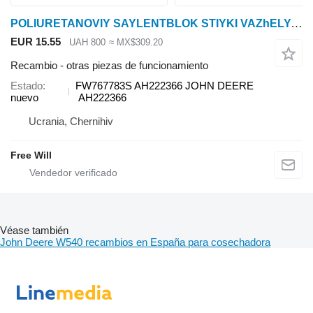
POLIURETANOVIY SAYLENTBLOK STIYKI VAZhELYa FW767783S otras piezas de funcionamiento para John Deere 9470, 9570, 9670, 9770, S650, S660, S670, S680 9470 STS, 9570 STS, 9670 STS, 9770 STS, 9870 STS, S560, S650, S660, S670, S670H, S680, S680H, S685, S685H, S690, S690H, S760, S770, S780, S785, S790, T550, T560, T660, T670, W540, W550, W650, W660 cosechadora de cereales
EUR 15.55
UAH 800
≈ MX$309.20
Recambio - otras piezas de funcionamiento
Estado
FW767783S AH222366 JOHN DEERE
nuevo
AH222366
Ucrania, Chernihiv
Free Will
Véase también
John Deere W540 recambios en España para cosechadora