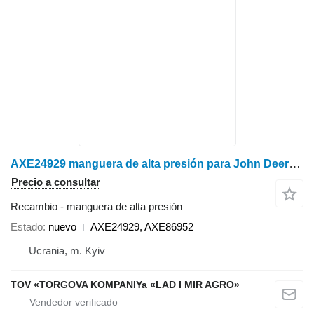
AXE24929 manguera de alta presión para John Deere W540, W550, W650, W660, S540, S550, S660, S670, S680, S690, S760, S770, S780, S790 cosechadora
Precio a consultar
Recambio - manguera de alta presión
Estado
nuevo
AXE24929, AXE86952
Ucrania, m. Kyiv
TOV «TORGOVA KOMPANIYa «LAD I MIR AGRO»