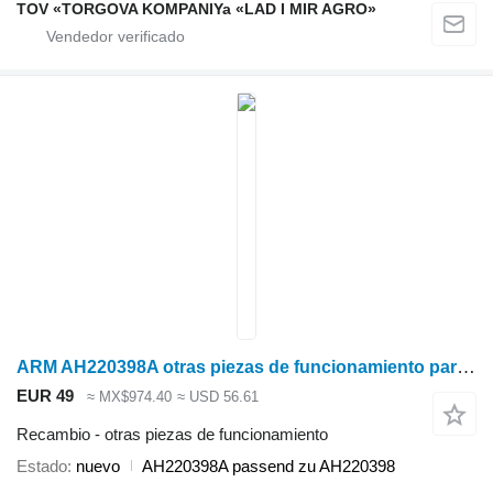
TOV «TORGOVA KOMPANIYa «LAD I MIR AGRO»
ARM AH220398A otras piezas de funcionamiento para John Deere W540 W550 W650 W660 9570 STS 9670 STS 9770 STS 9870 cosechadora de cereales
EUR 49
≈ MX$974.40
≈ USD 56.61
Recambio - otras piezas de funcionamiento
Estado
nuevo
AH220398A passend zu AH220398