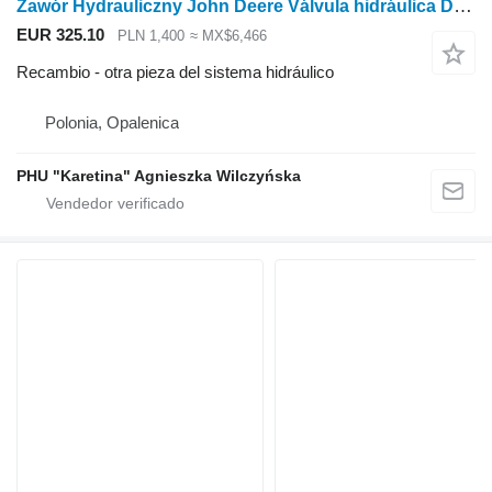
Zawór Hydrauliczny John Deere Válvula hidráulica DE20754 AX para S550, S760, S780, T550, S790 y W540 para John Deere S550 S760 S780 T550 S790 T550 W540 cosechadora de cereales
EUR 325.10
PLN 1,400
≈ MX$6,466
Recambio - otra pieza del sistema hidráulico
Polonia, Opalenica
PHU "Karetina" Agnieszka Wilczyńska