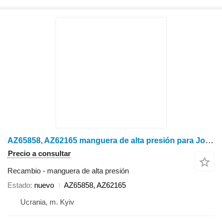
AZ65858, AZ62165 manguera de alta presión para John Deere W540, W550, W650, W660 cosechadora
Precio a consultar
Recambio - manguera de alta presión
Estado
nuevo
AZ65858, AZ62165
Ucrania, m. Kyiv