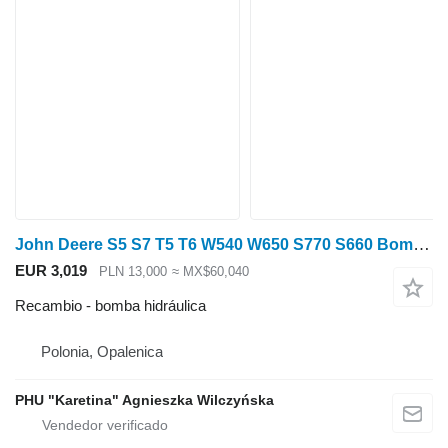
John Deere S5 S7 T5 T6 W540 W650 S770 S660 Bomba hidráulica AXE15826 para John Deere S5 S7 cosechadora de cereales
EUR 3,019
PLN 13,000
≈ MX$60,040
Recambio - bomba hidráulica
Polonia, Opalenica
PHU "Karetina" Agnieszka Wilczyńska