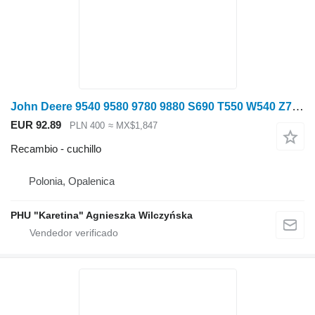
John Deere 9540 9580 9780 9880 S690 T550 W540 Z758 Cuchillo dentado para cosecha de forraje para John Deere 9540 9580 9780 9880 S690 T550 W540 cosechadora de cereales
EUR 92.89
PLN 400
≈ MX$1,847
Recambio - cuchillo
Polonia, Opalenica
PHU "Karetina" Agnieszka Wilczyńska