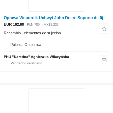
Oprawa Wspornik Uchwyt John Deere Soporte de fijación T550 T560 W540 W550 9540 9560 9580 AZ5653 para John Deere T550 T560 W540 W550 9540 9560 9580 cosechadora de cereales
EUR 162.60
PLN 700
≈ MX$3,233
Recambio - elementos de sujeción
Polonia, Opalenica
PHU "Karetina" Agnieszka Wilczyńska