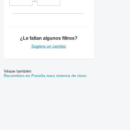
–
¿Le faltan algunos filtros?
Sugiera un cambio
Véase también
Recambios en España para sistema de riego
Empresa
Información
Quiénes somos
Términos y condicio
Ayuda
Política de privacida