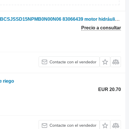
Sauer-Danfoss H1B110AAM1CANARBCSJSSD15NPMB0N00N06 83066439 motor hidráulico para New Holland sistema de riego
Precio a consultar
Contacte con el vendedor
e riego
EUR 20.70
Contacte con el vendedor