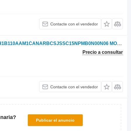
Contacte con el vendedor
Sauer-Danfoss MOTORE DANFOSS H1B110AAM1CANARBCSJSSC15NPMB0N00N06 MOD. 83066440 motor hidráulico para New Holland sistema de riego
Precio a consultar
Contacte con el vendedor
naria?
Publicar el anuncio