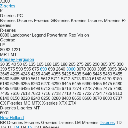
X300
Z-series
K
D series
PC
B-series
D-series
F-series
GB-series
K-series
L-series
M-series
R-
series
R-series
8880
Landpower
Legend
Powerfarm
Rex
Vision
Geotrac
LE
80
82
1221
MRT
MT
Massey Ferguson
30
35
40
50
65
135
165
168
185
188
265
275
285
290
365
375
390
399
575
590
595
675
690
698
2640
3060
3070
3080
3085
3095
3640
3645
4235
4245
4255
4345
4355
5425
5435
5440
5445
5450
5455
5460
5465
5610
5611
5612
5711
5712
5713
6140
6150
6170
6180
6190
6245
6255
6260
6270
6290
6445
6455
6460
6465
6475
6480
6485
6490
6495
6499
6713
6715
6716
7274
7278
7465
7475
7480
7495
7616
7618
7620
7716
7718
7719
7720
7722
7724
7726
8110
8140
8150
8220
8240
8250
8280
8480
8650
8660
8670
8690
8737
CX
F-series
MC
MTX
X-series
XTX
ZTX
D-series
L-series
MT
6001
New Holland
BR
D-series
E-series
G-series
L-series
LM
M-series
T-series
TD
TG
TL
TM
TN
TS
TVT
W-series