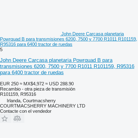
John Deere Carcasa planetaria
Powrquad B para transmisiones 6200, 7500 y 7700 R1011 R101159,
R95316 para 6400 tractor de ruedas
5
John Deere Carcasa planetaria Powrquad B para
transmisiones 6200, 7500 y 7700 R1011 R101159, R95316
para 6400 tractor de ruedas
EUR 250
≈ MX$4,972
≈ USD 288.90
Recambio - otra pieza de transmisión
R101159, R95316
Irlanda, Courtmacsherry
COURTMACSHERRY MACHINERY LTD
Contacte con el vendedor