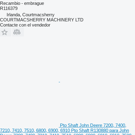
Recambio - embrague
R116379
Irlanda, Courtmacsherry
COURTMACSHERRY MACHINERY LTD
Contacte con el vendedor
Pto Shaft John Deere 7200, 7400,
7210, 7410, 7510, 6800, 6900, 6910 Pto Shaft R130880 para John