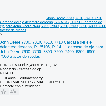
John Deere 7700, 7810, 7610, 7710
Carcasa del eje delantero derecho, R125105, R114111 carcasa de
eje para John Deere 7600, 7700, 7800, 7200, 7400, 6800, 6900, 7500
tractor de ruedas
5
John Deere 7700, 7810, 7610, 7710 Carcasa del eje
delantero derecho, R125105, R114111 carcasa de eje para
John Deere 7600, 7700, 7800, 7200, 7400, 6800, 6900,
7500 tractor de ruedas
EUR 980
≈ MX$19,490
≈ USD 1,132
Recambio - carcasa de eje
R114111
Irlanda, Courtmacsherry
COURTMACSHERRY MACHINERY LTD
Contacte con el vendedor