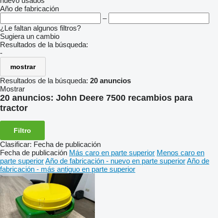
nuevo
usados
Año de fabricación
–
¿Le faltan algunos filtros?
Sugiera un cambio
Resultados de la búsqueda:
-
mostrar
Resultados de la búsqueda:
20 anuncios
Mostrar
20 anuncios:
John Deere 7500 recambios para
tractor
Filtro
Clasificar
:
Fecha de publicación
Fecha de publicación
Más caro en parte superior
Menos caro en
parte superior
Año de fabricación - nuevo en parte superior
Año de
fabricación - más antiguo en parte superior