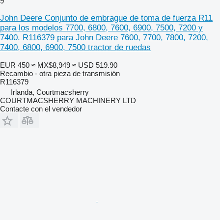
9
John Deere Conjunto de embrague de toma de fuerza R11
para los modelos 7700, 6800, 7600, 6900, 7500, 7200 y
7400. R116379 para John Deere 7600, 7700, 7800, 7200,
7400, 6800, 6900, 7500 tractor de ruedas
EUR 450
≈ MX$8,949
≈ USD 519.90
Recambio - otra pieza de transmisión
R116379
Irlanda, Courtmacsherry
COURTMACSHERRY MACHINERY LTD
Contacte con el vendedor