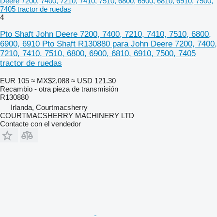
Deere 7200, 7400, 7210, 7410, 7510, 6800, 6900, 6810, 6910, 7500,
7405 tractor de ruedas
4
Pto Shaft John Deere 7200, 7400, 7210, 7410, 7510, 6800,
6900, 6910 Pto Shaft R130880 para John Deere 7200, 7400,
7210, 7410, 7510, 6800, 6900, 6810, 6910, 7500, 7405
tractor de ruedas
EUR 105
≈ MX$2,088
≈ USD 121.30
Recambio - otra pieza de transmisión
R130880
Irlanda, Courtmacsherry
COURTMACSHERRY MACHINERY LTD
Contacte con el vendedor