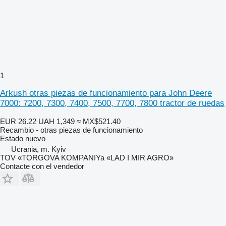
1
Arkush otras piezas de funcionamiento para John Deere
7000: 7200, 7300, 7400, 7500, 7700, 7800 tractor de ruedas
EUR 26.22
UAH 1,349
≈ MX$521.40
Recambio - otras piezas de funcionamiento
Estado
nuevo
Ucrania, m. Kyiv
TOV «TORGOVA KOMPANIYa «LAD I MIR AGRO»
Contacte con el vendedor