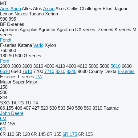
MT
Ares
Arion
Atles
Atos
Axion
Axos
Celtis
Challenger
Elios
Jaguar
Lexion
Nexos
Tucano
Xerion
990
995
BF
D-series
Agrofarm
Agroplus
Agrostar
Agrotron
DX series
D series
K series
M
series
Fendt
F-series
Katana
Vario
Xylon
760
860
180-90
500
G-series
Ford
2000
3000
3600
3610
4000
4110
4600
4610
5000
5600
5610
6600
6610
6640
7610
7700
7710
8210
8340
8630
County
Dexta
E-series
F-series
L-series
TW
Major
Super Major
150
906
844
SXG
TA
TG
TU
TX
86
155
406
407
427
520
530
533
540
550
560
8310
Fastrac
John Deere
6M
6M 155
6R
6R 110
6R 120
6R 145
6R 155
6R 175
6R 195