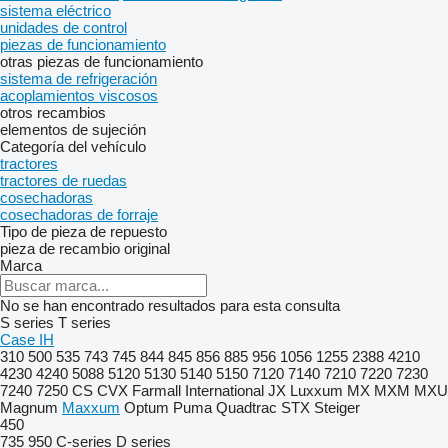
sistema eléctrico
unidades de control
piezas de funcionamiento
otras piezas de funcionamiento
sistema de refrigeración
acoplamientos viscosos
otros recambios
elementos de sujeción
Categoría del vehículo
tractores
tractores de ruedas
cosechadoras
cosechadoras de forraje
Tipo de pieza de repuesto
pieza de recambio original
Marca
No se han encontrado resultados para esta consulta
S series
T series
Case IH
310
500
535
743
745
844
845
856
885
956
1056
1255
2388
4210
4230
4240
5088
5120
5130
5140
5150
7120
7140
7210
7220
7230
7240
7250
CS
CVX
Farmall
International
JX
Luxxum
MX
MXM
MXU
Magnum
Maxxum
Optum
Puma
Quadtrac
STX
Steiger
450
735
950
C-series
D series