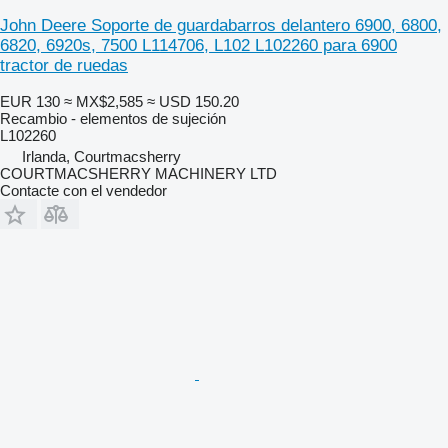
John Deere Soporte de guardabarros delantero 6900, 6800,
6820, 6920s, 7500 L114706, L102 L102260 para 6900
tractor de ruedas
EUR 130
≈ MX$2,585
≈ USD 150.20
Recambio - elementos de sujeción
L102260
Irlanda, Courtmacsherry
COURTMACSHERRY MACHINERY LTD
Contacte con el vendedor