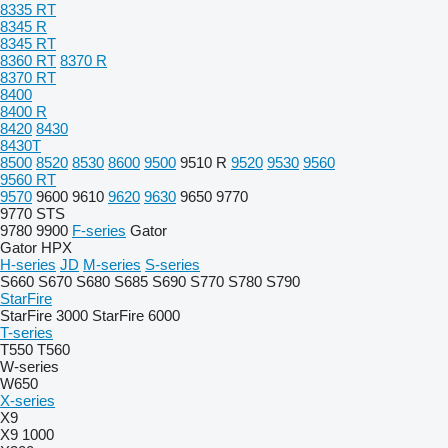
8335 RT
8345 R
8345 RT
8360 RT
8370 R
8370 RT
8400
8400 R
8420
8430
8430T
8500
8520
8530
8600
9500
9510 R
9520
9530
9560
9560 RT
9570
9600
9610
9620
9630
9650
9770
9770 STS
9780
9900
F-series
Gator
Gator HPX
H-series
JD
M-series
S-series
S660
S670
S680
S685
S690
S770
S780
S790
StarFire
StarFire 3000
StarFire 6000
T-series
T550
T560
W-series
W650
X-series
X9
X9 1000