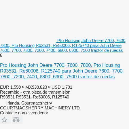
Pto Housing John Deere 7700, 7600,
7800, Pto Housing R93531, Re50006, R125740 para John Deere
7600, 7700, 7800, 7200, 7400, 6800, 6900, 7500 tractor de ruedas
8
Pto Housing John Deere 7700, 7600, 7800, Pto Housing
R93531, Re50006, R125740 para John Deere 7600, 7700,
7800, 7200, 7400, 6800, 6900, 7500 tractor de ruedas
EUR 1,550
≈ MX$30,820
≈ USD 1,791
Recambio - otra pieza de transmisión
R93531 R93531, Re50006, R125740
Irlanda, Courtmacsherry
COURTMACSHERRY MACHINERY LTD
Contacte con el vendedor