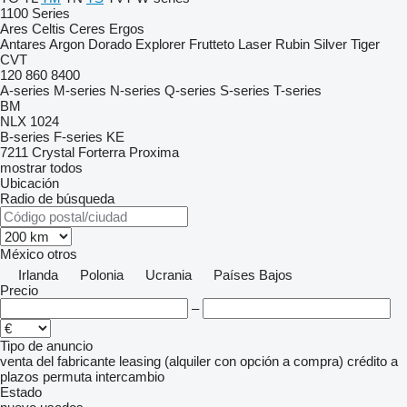
1100 Series
Ares
Celtis
Ceres
Ergos
Antares
Argon
Dorado
Explorer
Frutteto
Laser
Rubin
Silver
Tiger
CVT
120
860
8400
A-series
M-series
N-series
Q-series
S-series
T-series
BM
NLX 1024
B-series
F-series
KE
7211
Crystal
Forterra
Proxima
mostrar todos
Ubicación
Radio de búsqueda
México
otros
Irlanda
Polonia
Ucrania
Países Bajos
Precio
–
Tipo de anuncio
venta
del fabricante
leasing (alquiler con opción a compra)
crédito
a
plazos
permuta
intercambio
Estado