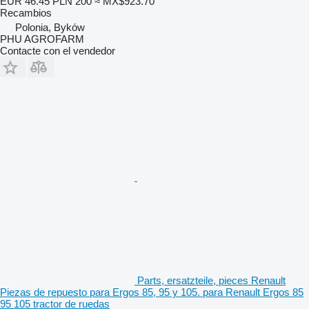
EUR 46.45
PLN 200
≈ MX$923.70
Recambios
Polonia, Byków
PHU AGROFARM
Contacte con el vendedor
Parts, ersatzteile, pieces Renault
Piezas de repuesto para Ergos 85, 95 y 105. para Renault Ergos 85
95 105 tractor de ruedas