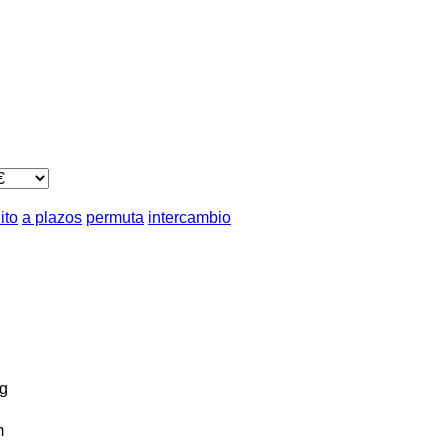
ito
a plazos
permuta
intercambio
g
m