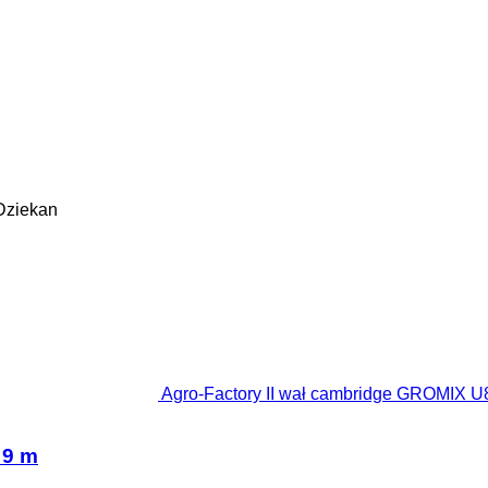
Dziekan
Agro-Factory II wał cambridge GROMIX U8
 9 m