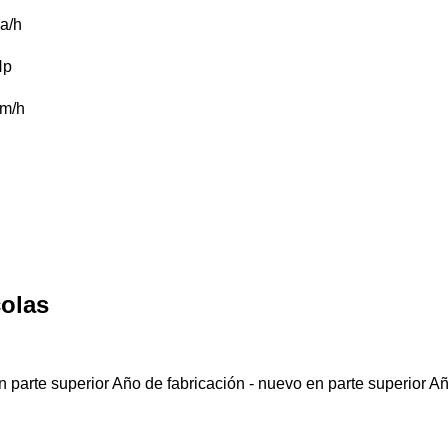
a/h
Hp
m/h
colas
 parte superior
Año de fabricación - nuevo en parte superior
Añ