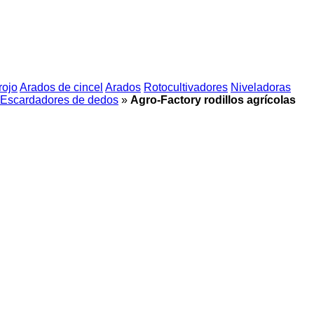
rojo
Arados de cincel
Arados
Rotocultivadores
Niveladoras
Escardadores de dedos
»
Agro-Factory rodillos agrícolas