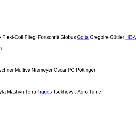
y
Flexi-Coil
Fliegl
Fortschritt
Globus
Golta
Gregoire
Güttler
HE-
n
schner
Multiva
Niemeyer
Oscar
PC
Pöttinger
yla Mashyn
Terra
Tigges
Tsekhovyk-Agro
Tume