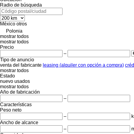
Radio de búsqueda
México
otros
Polonia
mostrar todos
mostrar todos
Precio
–
Tipo de anuncio
venta
del fabricante
leasing (alquiler con opción a compra)
créd
mostrar todos
Estado
nuevo
usados
mostrar todos
Año de fabricación
–
Características
Peso neto
–
k
Ancho de alcance
–