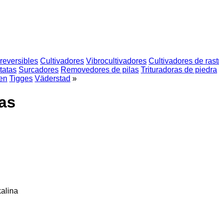
reversibles
Cultivadores
Vibrocultivadores
Cultivadores de rast
tatas
Surcadores
Removedores de pilas
Trituradoras de piedra
en
Tigges
Väderstad
»
las
alina