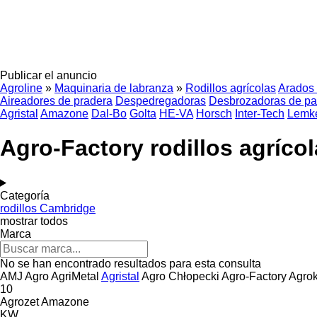
Publicar el anuncio
Agroline
»
Maquinaria de labranza
»
Rodillos agrícolas
Arados 
Aireadores de pradera
Despedregadoras
Desbrozadoras de pa
Agristal
Amazone
Dal-Bo
Golta
HE-VA
Horsch
Inter-Tech
Lemk
Agro-Factory rodillos agríco
Categoría
rodillos Cambridge
mostrar todos
Marca
No se han encontrado resultados para esta consulta
AMJ Agro
AgriMetal
Agristal
Agro Chłopecki
Agro-Factory
Agrok
10
Agrozet
Amazone
KW