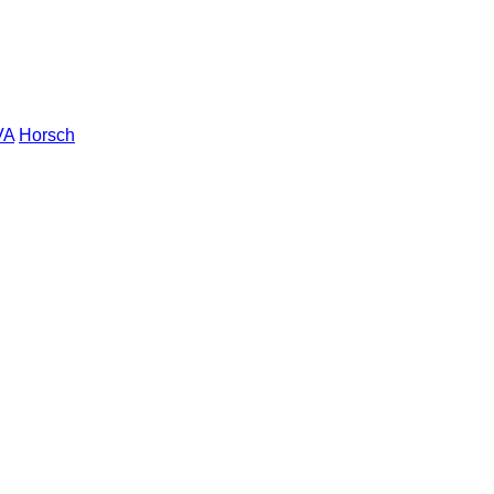
VA
Horsch