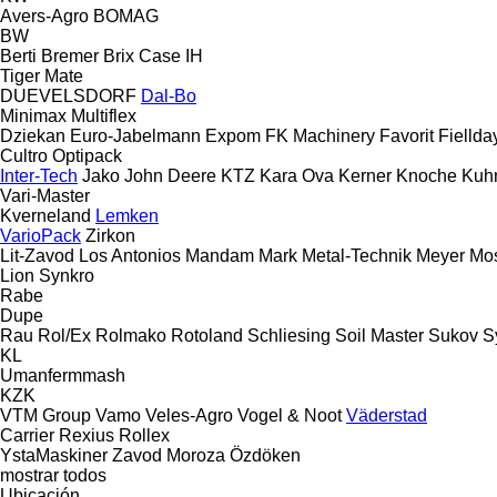
Avers-Agro
BOMAG
BW
Berti
Bremer
Brix
Case IH
Tiger Mate
DUEVELSDORF
Dal-Bo
Minimax
Multiflex
Dziekan
Euro-Jabelmann
Expom
FK Machinery
Favorit
Fiellda
Cultro
Optipack
Inter-Tech
Jako
John Deere
KTZ
Kara Ova
Kerner
Knoche
Kuh
Vari-Master
Kverneland
Lemken
VarioPack
Zirkon
Lit-Zavod
Los Antonios
Mandam
Mark
Metal-Technik
Meyer
Mo
Lion
Synkro
Rabe
Dupe
Rau
Rol/Ex
Rolmako
Rotoland
Schliesing
Soil Master
Sukov
S
KL
Umanfermmash
KZK
VTM Group
Vamo
Veles-Agro
Vogel & Noot
Väderstad
Carrier
Rexius
Rollex
YstaMaskiner
Zavod Moroza
Özdöken
mostrar todos
Ubicación