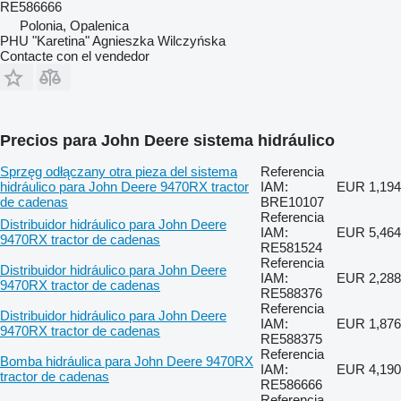
RE586666
Polonia, Opalenica
PHU "Karetina" Agnieszka Wilczyńska
Contacte con el vendedor
Precios para John Deere sistema hidráulico
Sprzęg odłączany otra pieza del sistema
Referencia
hidráulico para John Deere 9470RX tractor
IAM:
EUR 1,194
de cadenas
BRE10107
Referencia
Distribuidor hidráulico para John Deere
IAM:
EUR 5,464
9470RX tractor de cadenas
RE581524
Referencia
Distribuidor hidráulico para John Deere
IAM:
EUR 2,288
9470RX tractor de cadenas
RE588376
Referencia
Distribuidor hidráulico para John Deere
IAM:
EUR 1,876
9470RX tractor de cadenas
RE588375
Referencia
Bomba hidráulica para John Deere 9470RX
IAM:
EUR 4,190
tractor de cadenas
RE586666
Referencia