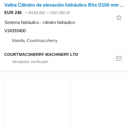
Valtra Cilindro de elevación hidráulico Rhs D100 mm V3439 para modelos 6100, 6400, 6800 y 6600 V34393400 cilindro hidráulico para tractor de ruedas
EUR 246
≈ MX$4,892
≈ USD 284.20
Sistema hidráulico - cilindro hidráulico
V34393400
Irlanda, Courtmacsherry
COURTMACSHERRY MACHINERY LTD