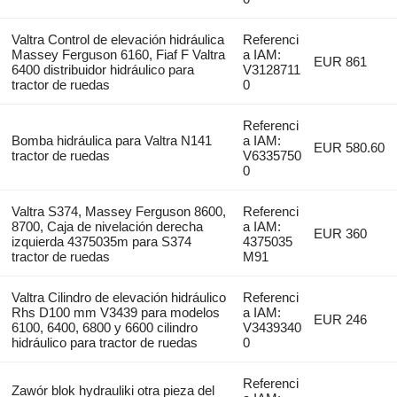
Valtra Control de elevación hidráulica
Referenci
Massey Ferguson 6160, Fiaf F Valtra
a IAM:
EUR 861
6400 distribuidor hidráulico para
V3128711
tractor de ruedas
0
Referenci
Bomba hidráulica para Valtra N141
a IAM:
EUR 580.60
tractor de ruedas
V6335750
0
Valtra S374, Massey Ferguson 8600,
Referenci
8700, Caja de nivelación derecha
a IAM:
EUR 360
izquierda 4375035m para S374
4375035
tractor de ruedas
M91
Valtra Cilindro de elevación hidráulico
Referenci
Rhs D100 mm V3439 para modelos
a IAM:
EUR 246
6100, 6400, 6800 y 6600 cilindro
V3439340
hidráulico para tractor de ruedas
0
Referenci
Zawór blok hydrauliki otra pieza del