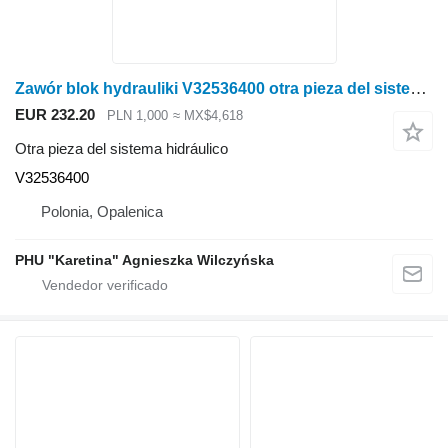
Zawór blok hydrauliki V32536400 otra pieza del sistema hidráulico para Valtra N141 tractor de ruedas
EUR 232.20
PLN 1,000
≈ MX$4,618
Otra pieza del sistema hidráulico
V32536400
Polonia, Opalenica
PHU "Karetina" Agnieszka Wilczyńska