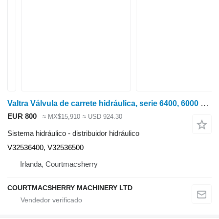
Valtra Válvula de carrete hidráulica, serie 6400, 6000 y 8000, V32536400 y V32536 distribuidor hidráulico para tractor de ruedas
EUR 800
≈ MX$15,910
≈ USD 924.30
Sistema hidráulico - distribuidor hidráulico
V32536400, V32536500
Irlanda, Courtmacsherry
COURTMACSHERRY MACHINERY LTD