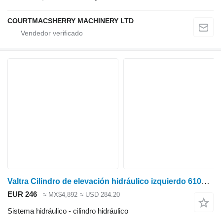
COURTMACSHERRY MACHINERY LTD
Valtra Cilindro de elevación hidráulico izquierdo 6100, 6400, 6800, 6600 D100 mm V3439 V34393500 cilindro hidráulico para tractor de ruedas
EUR 246
≈ MX$4,892
≈ USD 284.20
Sistema hidráulico - cilindro hidráulico