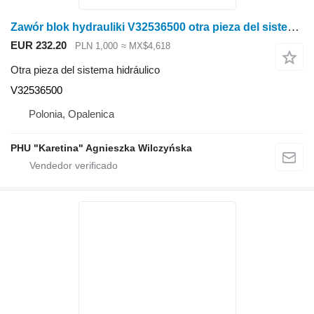
Zawór blok hydrauliki V32536500 otra pieza del sistema hidráulico para Valtra N141 tractor de ruedas
EUR 232.20
PLN 1,000
≈ MX$4,618
Otra pieza del sistema hidráulico
V32536500
Polonia, Opalenica
PHU "Karetina" Agnieszka Wilczyńska