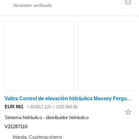
Valtra Control de elevación hidráulica Massey Ferguson 6160, Fiaf F Valtra 6400 V31287110 distribuidor hidráulico para tractor de ruedas
EUR 861
≈ MX$17,120
≈ USD 994.80
Sistema hidráulico - distribuidor hidráulico
V31287110
Irlanda, Courtmacsherry