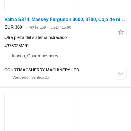
Valtra S374, Massey Ferguson 8600, 8700, Caja de nivelación derecha izquierda 4375035m 4375035M91 para S374 tractor de ruedas
EUR 360
≈ MX$7,159
≈ USD 415.90
Otra pieza del sistema hidráulico
4375035M91
Irlanda, Courtmacsherry
COURTMACSHERRY MACHINERY LTD