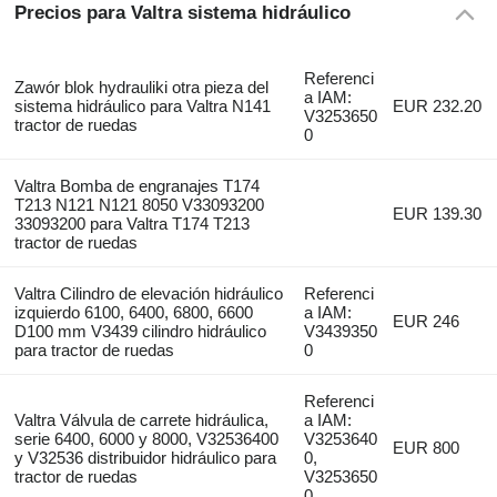
Precios para Valtra sistema hidráulico
Referenci
Zawór blok hydrauliki otra pieza del
a IAM:
sistema hidráulico para Valtra N141
EUR 232.20
V3253650
tractor de ruedas
0
Valtra Bomba de engranajes T174
T213 N121 N121 8050 V33093200
EUR 139.30
33093200 para Valtra T174 T213
tractor de ruedas
Valtra Cilindro de elevación hidráulico
Referenci
izquierdo 6100, 6400, 6800, 6600
a IAM:
EUR 246
D100 mm V3439 cilindro hidráulico
V3439350
para tractor de ruedas
0
Referenci
Valtra Válvula de carrete hidráulica,
a IAM:
serie 6400, 6000 y 8000, V32536400
V3253640
EUR 800
y V32536 distribuidor hidráulico para
0,
tractor de ruedas
V3253650
0