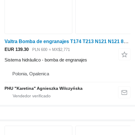
Valtra Bomba de engranajes T174 T213 N121 N121 8050 V33093200 33093200 para Valtra T174 T213 tractor de ruedas
EUR 139.30
PLN 600
≈ MX$2,771
Sistema hidráulico - bomba de engranajes
Polonia, Opalenica
PHU "Karetina" Agnieszka Wilczyńska