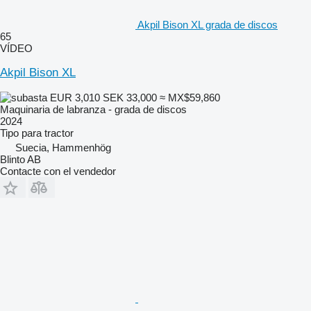
Akpil Bison XL grada de discos
65
VÍDEO
Akpil Bison XL
EUR 3,010
SEK 33,000
≈ MX$59,860
Maquinaria de labranza - grada de discos
2024
Tipo
para tractor
Suecia, Hammenhög
Blinto AB
Contacte con el vendedor