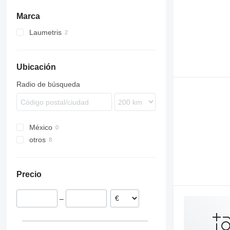
gradas de dientes
rodillos ensiladores
Marca
otros rodillos de campo
Laumetris
Ubicación
Radio de búsqueda
México
otros
Noruega
Lituania
Precio
Países Bajos
–