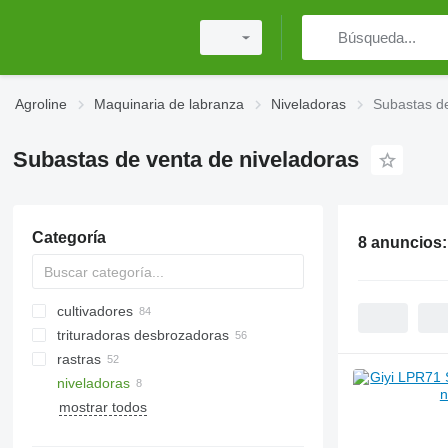
Agroline
Maquinaria de labranza
Niveladoras
Subastas de
Subastas de venta de niveladoras
Categoría
8 anuncios
cultivadores
trituradoras desbrozadoras
rastras
trituradoras para tractor
niveladoras
excavadora trituradoras
gradas de discos
rodillos Cambridge
mostrar todos
trituradoras forestales
gradas de púas
rodillos de anillo
otros trituradoras desbrozadoras
gradas rotativas
rodillos lisos