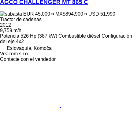
AGCO CHALLENGER MT 865 C
EUR 45,000
≈ MX$894,900
≈ USD 51,990
Tractor de cadenas
2012
9,759 m/h
Potencia
526 Hp (387 kW)
Combustible
diésel
Configuración
del eje
4x2
Eslovaquia, Komoča
Veacom s.r.o.
Contacte con el vendedor