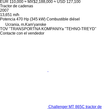
EUR 110,000
≈ MX$2,188,000
≈ USD 127,100
Tractor de cadenas
2007
13,651 m/h
Potencia
470 Hp (345 kW)
Combustible
diésel
Ucrania, m.Kam'yanske
TOV "TRANSPORTNA KOMPANIYa "TEHNO-TREYD"
Contacte con el vendedor
Challenger MT 865C tractor de