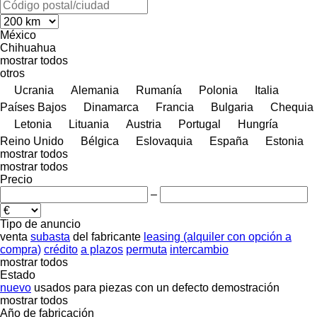
México
Chihuahua
mostrar todos
otros
Ucrania
Alemania
Rumanía
Polonia
Italia
Países Bajos
Dinamarca
Francia
Bulgaria
Chequia
Letonia
Lituania
Austria
Portugal
Hungría
Reino Unido
Bélgica
Eslovaquia
España
Estonia
mostrar todos
mostrar todos
Precio
–
Tipo de anuncio
venta
subasta
del fabricante
leasing (alquiler con opción a
compra)
crédito
a plazos
permuta
intercambio
mostrar todos
Estado
nuevo
usados
para piezas
con un defecto
demostración
mostrar todos
Año de fabricación