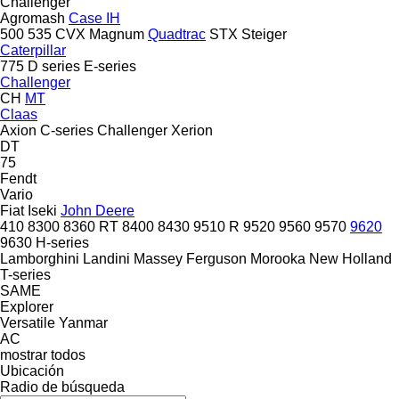
Challenger
Agromash
Case IH
500
535
CVX
Magnum
Quadtrac
STX
Steiger
Caterpillar
775
D series
E-series
Challenger
CH
MT
Claas
Axion
C-series
Challenger
Xerion
DT
75
Fendt
Vario
Fiat
Iseki
John Deere
410
8300
8360 RT
8400
8430
9510 R
9520
9560
9570
9620
9630
H-series
Lamborghini
Landini
Massey Ferguson
Morooka
New Holland
T-series
SAME
Explorer
Versatile
Yanmar
AC
mostrar todos
Ubicación
Radio de búsqueda