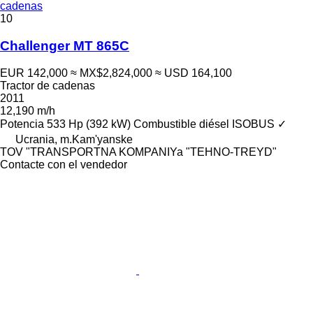
cadenas
10
Challenger MT 865C
EUR 142,000
≈ MX$2,824,000
≈ USD 164,100
Tractor de cadenas
2011
12,190 m/h
Potencia
533 Hp (392 kW)
Combustible
diésel
ISOBUS
✓
Ucrania, m.Kam'yanske
TOV "TRANSPORTNA KOMPANIYa "TEHNO-TREYD"
Contacte con el vendedor