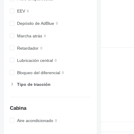
6820
6830
EEV
6900
6910
Depósito de AdBlue
6920
Marcha atrás
6930
7200
Retardador
7215 R
7230 R
Lubricación central
7250
7260 R
Bloqueo del diferencial
7270 R
Tipo de tracción
7280 R
7290 R
7310 R
Cabina
7430
7600
Aire acondicionado
7700
7710