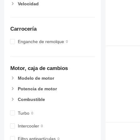
Velocidad
6220
7724
6230
7726
6250
8220
6300
8240
Carrocería
6310
8250
Enganche de remolque
6320
8650
6330
8660
6410
8670
6430 Premium
8690
Motor, caja de cambios
6510
8727
Modelo de motor
6520
8732
6530
8737
Potencia de motor
6600
8740
Combustible
6610
6620
Turbo
6630
6800
Intercooler
6810
Filtro antipartículas