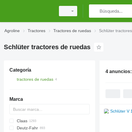
Agroline
Tractores
Tractores de ruedas
Schlüter tractore
Schlüter tractores de ruedas
Categoría
4 anuncios
tractores de ruedas
Marca
Claas
TTR
584
2505
CK
310
MT
CFG
Deutz-Fahr
704
500
Ares
770
D-series