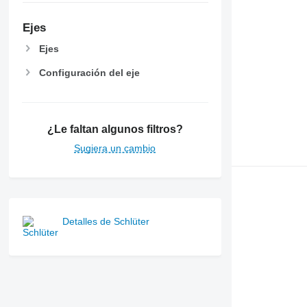
7720
7730
Ejes
7800
Ejes
7810
Configuración del eje
7820
7830
7920
7930
¿Le faltan algunos filtros?
8100
Sugiera un cambio
8200
8220
8230
8260 R
8270 R
Detalles de Schlüter
8285 R
8295
8300
8310
8320