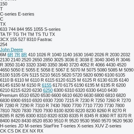
150
T
C-series
E-series
C
TX
633
744
844
955
1055
S-series
TA
TF
TG
TH
TM
TS
TU
TX
3CX
155
527
8310
Fastrac
254
John Deere
6M
6R
7R
8R
410
1026 R
1040
1140
1630
1640
2026 R
2030
2032
2130
2140
2520
2650
2850
3025
3036 E
3038 E
3040
3045 R
3046
R
3050
3140
3320
3340
3350
3640
3720
4052 R
4066
4430
4520
4650
5050 E
5055 E
5058 E
5067 E
5070 M
5075
5080
5085 M
5090
5100
5105 GN
5115
5210
5615
5620
5720
5820
6090
6100
6105
6110 B
6110 M
6110 R
6115
6120
6125 M
6125 R
6130
6135
6140
6145
6150 M
6150 R
6155
6170
6175
6190
6195 M
6195 R
6200
6210
6215
6220
6230
6250
6300
6310
6320
6330
6410
6430
Premium
6510
6520
6530
6600
6610
6620
6630
6800
6810
6820
6830
6900
6910
6920
6930
7200
7215 R
7230 R
7250
7260 R
7270
R
7280 R
7290 R
7310 R
7430
7600
7700
7710
7720
7730
7800
7810
7820
7830
7920
7930
8100
8200
8220
8230
8260 R
8270 R
8285 R
8295
8300
8310
8320
8330
8335 R
8345 R
8360 RT
8370 R
8400
8420
8430
8520
8530
9510 R
9520
9530
9560
9570
9620
9630
H-series
JD
M-series
StarFire
T-series
X-series
XUV
Z-series
CK
CS
DK
EX
NX
RX