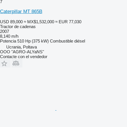
7
Caterpillar MT 865B
USD 89,000
≈ MX$1,532,000
≈ EUR 77,030
Tractor de cadenas
2007
8,140 m/h
Potencia
510 Hp (375 kW)
Combustible
diésel
Ucrania, Poltava
OOO "AGRO-ALYaNS"
Contacte con el vendedor