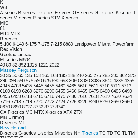
K
WB
A-series
B-series
D-series
F-series
GB-series
GL-series
K-series
L-
series
M-series
R-series
STV
X-series
MIC
81
MT1
MT3
R-series
5-100
6-140
6-175
7-175
7-215
8880
Landpower
Mistral
Powerfarm
Rex
Vision
Geotrac
Lintrac
M-series
M504
40
80
82
892
1025
1221
2022
Massey Ferguson
30
35
50
65
135
158
165
168
185
188
240
265
275
285
290
362
375
390
399
550
575
590
675
690
698
3060
3080
3085
3640
4235
4255
4345
4708
5435
5445
5455
5460
5465
5610
5611
5710
5711
5713
6180
6190
6260
6270
6290
6455
6460
6465
6475
6480
6485
6490
6495
6499
6713
6715
6716
7475
7480
7616
7618
7619
7620
7624
7716
7718
7719
7720
7722
7724
7726
8220
8240
8250
8650
8660
8670
8690
8727
8732
8737
8740
CX
F-series
MC
MTX
X-series
XTX
ZTX
MB
Unimog
D-series
MT
New Holland
D-series
G-series
L-series
M-series
NH
T-series
TC
TD
TG
TL
TM