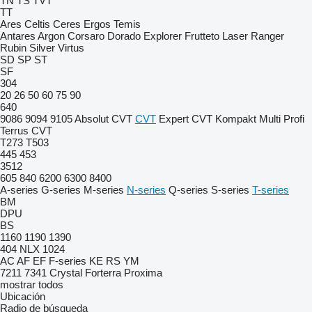
TN
TS
TVT
TT
Ares
Celtis
Ceres
Ergos
Temis
Antares
Argon
Corsaro
Dorado
Explorer
Frutteto
Laser
Ranger
Rubin
Silver
Virtus
SD
SP
ST
SF
304
20
26
50
60
75
90
640
9086
9094
9105
Absolut CVT
CVT
Expert CVT
Kompakt
Multi
Profi
Terrus CVT
T273
T503
445
453
3512
605
840
6200
6300
8400
A-series
G-series
M-series
N-series
Q-series
S-series
T-series
BM
DPU
BS
1160
1190
1390
404
NLX 1024
AC
AF
EF
F-series
KE
RS
YM
7211
7341
Crystal
Forterra
Proxima
mostrar todos
Ubicación
Radio de búsqueda