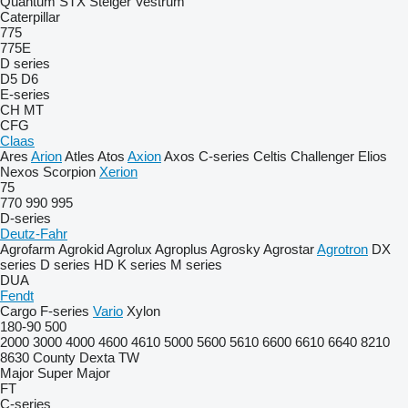
Quantum
STX
Steiger
Vestrum
Caterpillar
775
775E
D series
D5
D6
E-series
CH
MT
CFG
Claas
Ares
Arion
Atles
Atos
Axion
Axos
C-series
Celtis
Challenger
Elios
Nexos
Scorpion
Xerion
75
770
990
995
D-series
Deutz-Fahr
Agrofarm
Agrokid
Agrolux
Agroplus
Agrosky
Agrostar
Agrotron
DX
series
D series
HD
K series
M series
DUA
Fendt
Cargo
F-series
Vario
Xylon
180-90
500
2000
3000
4000
4600
4610
5000
5600
5610
6600
6610
6640
8210
8630
County
Dexta
TW
Major
Super Major
FT
C-series