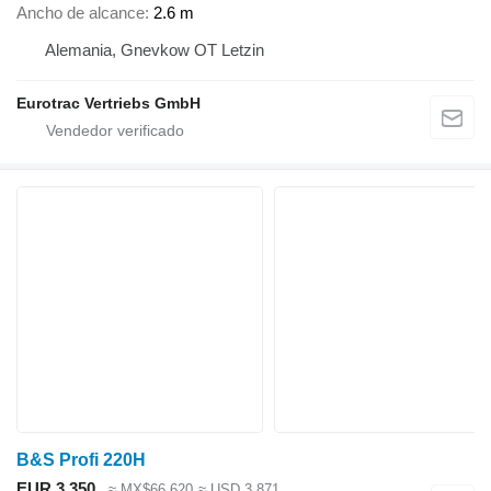
Ancho de alcance
2.6 m
Alemania, Gnevkow OT Letzin
Eurotrac Vertriebs GmbH
B&S Profi 220H
EUR 3,350
≈ MX$66,620
≈ USD 3,871