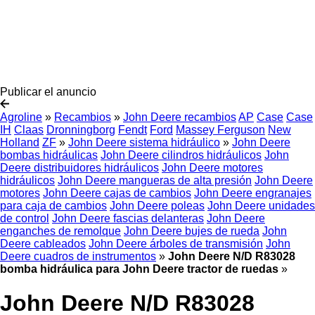
Publicar el anuncio
Agroline
»
Recambios
»
John Deere recambios
AP
Case
Case
IH
Claas
Dronningborg
Fendt
Ford
Massey Ferguson
New
Holland
ZF
»
John Deere sistema hidráulico
»
John Deere
bombas hidráulicas
John Deere cilindros hidráulicos
John
Deere distribuidores hidráulicos
John Deere motores
hidráulicos
John Deere mangueras de alta presión
John Deere
motores
John Deere cajas de cambios
John Deere engranajes
para caja de cambios
John Deere poleas
John Deere unidades
de control
John Deere fascias delanteras
John Deere
enganches de remolque
John Deere bujes de rueda
John
Deere cableados
John Deere árboles de transmisión
John
Deere cuadros de instrumentos
»
John Deere N/D R83028
bomba hidráulica para John Deere tractor de ruedas
»
John Deere N/D R83028