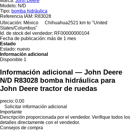
Marca:
John Deere
Modelo:
N/D
Tipo:
bomba hidráulica
Referencia IAM:
R83028
Ubicación:
México
Chihuahua
2521 km to "United
States/Columbus"
Id. de stock del vendedor:
RF00000000104
Fecha de publicación:
más de 1 mes
Estado
Estado:
nuevo
Información adicional
Disponible
1
Información adicional — John Deere
N/D R83028 bomba hidráulica para
John Deere tractor de ruedas
precio: 0.00
Solicitar información adicional
Importante
Descripción proporcionada por el vendedor. Verifique todos los
detalles directamente con el vendedor.
Consejos de compra