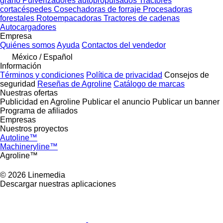
grano
Pulverizadores autopropulsados
Tractores
cortacéspedes
Cosechadoras de forraje
Procesadoras
forestales
Rotoempacadoras
Tractores de cadenas
Autocargadores
Empresa
Quiénes somos
Ayuda
Contactos del vendedor
México / Español
Información
Términos y condiciones
Política de privacidad
Consejos de
seguridad
Reseñas de Agroline
Catálogo de marcas
Nuestras ofertas
Publicidad en Agroline
Publicar el anuncio
Publicar un banner
Programa de afiliados
Empresas
Nuestros proyectos
Autoline™
Machineryline™
Agroline™
© 2026 Linemedia
Descargar nuestras aplicaciones