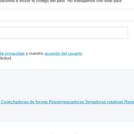
ional e incluir el código del país.
No trabajamos con este país
 de privacidad
y nuestro
acuerdo del usuario
.
icitud.
o
Cosechadoras de forraje
Rotoempacadoras
Segadoras rotativas
Rastr