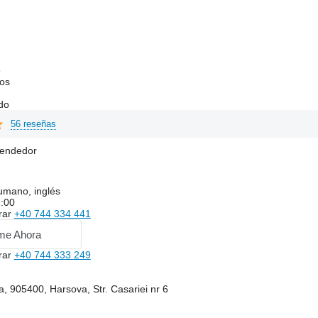
o
os
do
56 reseñas
vendedor
umano, inglés
2:00
rar
+40 744 334 441
me Ahora
rar
+40 744 333 249
 905400, Harsova, Str. Casariei nr 6