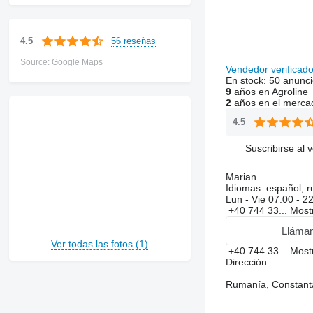
56 reseñas
4.5
Source: Google Maps
Vendedor verificad
En stock:
50 anunci
9
años en Agroline
2
años en el merca
4.5
Suscribirse al 
Marian
Idiomas:
español, r
Lun - Vie
07:00 - 2
+40 744 33...
Most
Lláma
Ver todas las fotos (1)
+40 744 33...
Most
Dirección
Rumanía, Constanta,