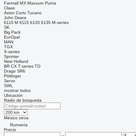
Farmall
MX
Maxxum
Puma
Claas
Axion
Corio
Tucano
John Deere
6110 M
6115
6120
6135
M-series
SK
Big Pack
EurOpal
MAN
TGX
X-series
Sprinter
New Holland
BR
CX
T-series
TD
Drago SR6
Pöttinger
Servo
SWL
mostrar todos
Ubicación
Radio de búsqueda
México
otros
Rumanía
Precio
–