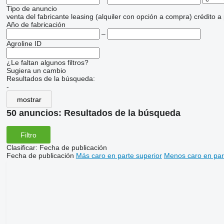
Tipo de anuncio
venta
del fabricante
leasing (alquiler con opción a compra)
crédito
a
Año de fabricación
–
Agroline ID
¿Le faltan algunos filtros?
Sugiera un cambio
Resultados de la búsqueda:
-
mostrar
50 anuncios:
Resultados de la búsqueda
Filtro
Clasificar
:
Fecha de publicación
Fecha de publicación
Más caro en parte superior
Menos caro en par