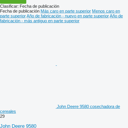
Clasificar
:
Fecha de publicación
Fecha de publicación
Más caro en parte superior
Menos caro en
parte superior
Año de fabricación - nuevo en parte superior
Año de
fabricación - más antiguo en parte superior
John Deere 9580 cosechadora de
cereales
29
John Deere 9580