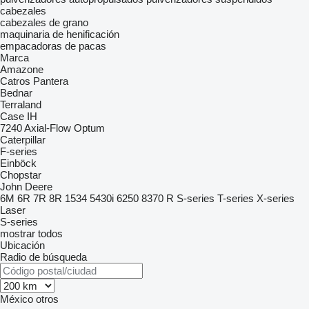
cabezales
cabezales de grano
maquinaria de henificación
empacadoras de pacas
Marca
Amazone
Catros
Pantera
Bednar
Terraland
Case IH
7240
Axial-Flow
Optum
Caterpillar
F-series
Einböck
Chopstar
John Deere
6M
6R
7R
8R
1534
5430i
6250
8370 R
S-series
T-series
X-series
Laser
S-series
mostrar todos
Ubicación
Radio de búsqueda
México
otros