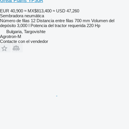
Great Plains YP30A
EUR 40,900
≈ MX$813,400
≈ USD 47,260
Sembradora neumática
Número de filas
12
Distancia entre filas
700 mm
Volumen del
depósito
3,000 l
Potencia del tractor requerida
220 Hp
Bulgaria, Targovishte
Agrotron-M
Contacte con el vendedor