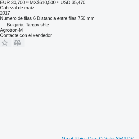
EUR 30,700
≈ MX$610,500
≈ USD 35,470
Cabezal de maíz
2017
Número de filas
6
Distancia entre filas
750 mm
Bulgaria, Targovishte
Agrotron-M
Contacte con el vendedor
Great Plains Disc-O-Vator 8544 DV