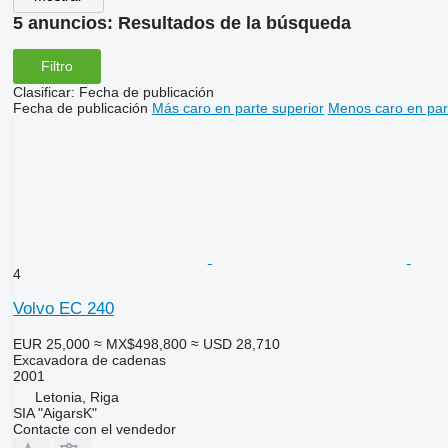
5 anuncios:
Resultados de la búsqueda
Filtro
Clasificar
:
Fecha de publicación
Fecha de publicación
Más caro en parte superior
Menos caro en par
4
Volvo EC 240
EUR 25,000
≈ MX$498,800
≈ USD 28,710
Excavadora de cadenas
2001
Letonia, Riga
SIA "AigarsK"
Contacte con el vendedor