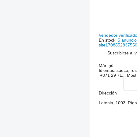
Vendedor verificad
En stock:
5 anuncio
site17088528375503
Suscribirse al 
Mārtiņš
Idiomas:
sueco, ruso
+371 29 71...
Most
Dirección
Letonia, 1003, Rīga