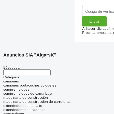
Al hacer clic aquí,
Procesaremos sus da
Anuncios SIA "AigarsK"
Búsqueda
Categoría
camiones
camiones portacoches
volquetes
semirremolques
semirremolques de cama baja
maquinaria de construcción
maquinaria de construcción de carreteras
extendedoras de asfalto
extendedoras de cadenas
excavadoras