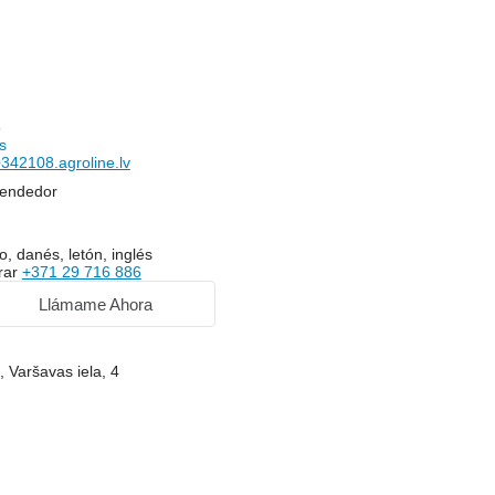
o
s
42108.agroline.lv
vendedor
, danés, letón, inglés
rar
+371 29 716 886
Llámame Ahora
, Varšavas iela, 4