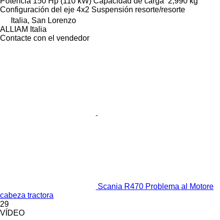
Potencia
150 Hp (110 kW)
Capacidad de carga
2,990 kg
Configuración del eje
4x2
Suspensión
resorte/resorte
Italia, San Lorenzo
ALLIAM Italia
Contacte con el vendedor
Scania R470 Problema al Motore
cabeza tractora
29
VÍDEO