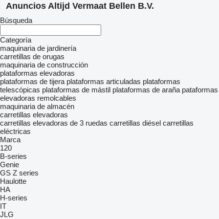
Anuncios Altijd Vermaat Bellen B.V.
Búsqueda
Categoría
maquinaria de jardinería
carretillas de orugas
maquinaria de construcción
plataformas elevadoras
plataformas de tijera
plataformas articuladas
plataformas
telescópicas
plataformas de mástil
plataformas de araña
pataformas
elevadoras remolcables
maquinaria de almacén
carretillas elevadoras
carretillas elevadoras de 3 ruedas
carretillas diésel
carretillas
eléctricas
Marca
120
B-series
Genie
GS
Z series
Haulotte
HA
H-series
IT
JLG