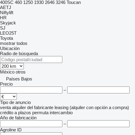
400SC
460
1250
1930
2646
3246
Toucan
AETJ
Niftylift
HR
Skyjack
SJ
LEO25T
Toyota
mostrar todos
Ubicación
Radio de búsqueda
México
otros
Países Bajos
Precio
–
Tipo de anuncio
venta
alquiler
del fabricante
leasing (alquiler con opción a compra)
crédito
a plazos
permuta
intercambio
Año de fabricación
–
Agroline ID