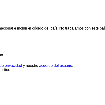
cional e incluir el código del país.
No trabajamos con este paí
ón
 de privacidad
y nuestro
acuerdo del usuario
.
icitud.
les