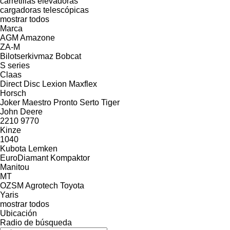
carretillas elevadoras
cargadoras telescópicas
mostrar todos
Marca
AGM
Amazone
ZA-M
Bilotserkivmaz
Bobcat
S series
Claas
Direct Disc
Lexion
Maxflex
Horsch
Joker
Maestro
Pronto
Serto
Tiger
John Deere
2210
9770
Kinze
1040
Kubota
Lemken
EuroDiamant
Kompaktor
Manitou
MT
OZSM Agrotech
Toyota
Yaris
mostrar todos
Ubicación
Radio de búsqueda